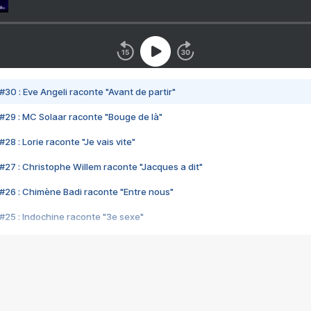
#30 : Eve Angeli raconte "Avant de partir"
#29 : MC Solaar raconte "Bouge de là"
28 : Lorie raconte "Je vais vite"
#27 : Christophe Willem raconte "Jacques a dit"
#26 : Chimène Badi raconte "Entre nous"
#25 : Indochine raconte "3e sexe"
#24 : Zaho raconte "C'est chelou"
#23 : Patrick Bruel raconte "Au café des délices"
#22 : Kyo raconte "Le chemin"