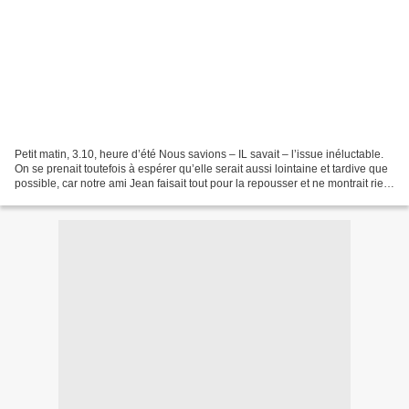
Petit matin, 3.10, heure d’été Nous savions – IL savait – l’issue inéluctable.
On se prenait toutefois à espérer qu’elle serait aussi lointaine et tardive que
possible, car notre ami Jean faisait tout pour la repousser et ne montrait rien
ou presque de...