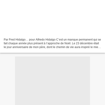
Par Fred Hidalgo… pour Alfredo Hidalgo C’est un manque permanent qui se
fait chaque année plus présent à l’approche de Noël. Le 23 décembre était
le jour anniversaire de mon père, dont le chemin de vie aura inspiré le mien.
« J’ai beau me dire qu’il faut...