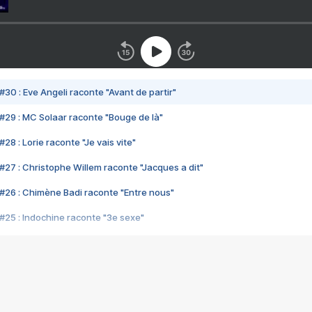
#30 : Eve Angeli raconte "Avant de partir"
#29 : MC Solaar raconte "Bouge de là"
28 : Lorie raconte "Je vais vite"
#27 : Christophe Willem raconte "Jacques a dit"
#26 : Chimène Badi raconte "Entre nous"
#25 : Indochine raconte "3e sexe"
#24 : Zaho raconte "C'est chelou"
#23 : Patrick Bruel raconte "Au café des délices"
#22 : Kyo raconte "Le chemin"