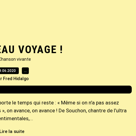
EAU VOYAGE !
Chanson vivante
9.06.2020
…
r Fred Hidalgo
porte le temps qui reste : « Même si on n’a pas assez
s », on avance, on avance ! De Souchon, chantre de l’ultra
timentales,...
Lire la suite