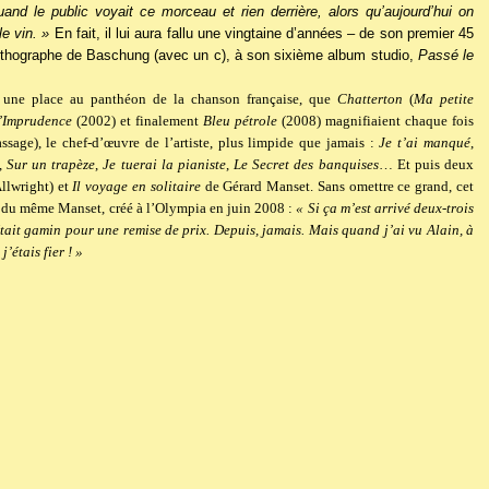
uand le public voyait ce morceau et rien derrière, alors qu’aujourd’hui on
e vin. »
En fait, il lui aura fallu une vingtaine d’années – de son premier 45
rthographe de Baschung (avec un c), à son sixième album studio,
Passé le
ent une place au panthéon de la chanson française, que
Chatterton
(
Ma petite
’Imprudence
(2002) et finalement
Bleu pétrole
(2008) magnifiaient chaque fois
assage), le chef-d’œuvre de l’artiste, plus limpide que jamais :
Je t’ai manqué
,
,
Sur un trapèze
,
Je tuerai la pianiste
,
Le Secret des banquises
… Et puis deux
llwright) et
Il voyage en solitaire
de Gérard Manset. Sans omettre ce grand, cet
e du même Manset, créé à l’Olympia en juin 2008 :
« Si ça m’est arrivé deux-trois
était gamin pour une remise de prix. Depuis, jamais. Mais quand j’ai vu Alain, à
 j’étais fier ! »