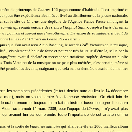
 numéro de printemps de
Chorus
. 196 pages comme d’habitude. Il est imprimé et
ur pour être expédié aux abonnés et livré au distributeur de la presse nationale.
el sur le site de
Chorus
, une dépêche de l’Agence France Presse annonçant la
 samedi après-midi entouré des siens à l’hôpital Saint-Joseph à Paris des suites
er du poumon et suivait une chimiothérapie. En raison de sa maladie, il avait dû
onne) et les 17 et 18 mars au Grand Rex à Paris. »
es
epuis que l’on avait revu Alain Bashung, le soir des 24
Victoires de la musique,
lité ; visiblement à bout de force et pourtant très heureux d’être là, salué par la
magnifique,
avait-il déclaré en recevant son troisième trophée, devant un public
 »
Trois Victoires de la musique on ne peut plus méritées, c’est certain, même si
éré prendre les devants, craignant que cela soit sa dernière occasion de montrer
certs les semaines précédentes (le tout dernier aura eu lieu le 14 décembre
 mort), mais on voulait croire à la fameuse rémission. On était loin de
le crabe, encore et toujours lui, a fait sa triste et basse besogne. Il lui aura
ns. Alors, ce samedi 14 mars 2009, pour l’équipe de
Chorus
, il n’y avait plus
qui avaient fini par comprendre toute l’importance de cet artiste nommé
ans, et la sortie de
Fantaisie militaire
qui allait être élu en 2006 meilleur album
e