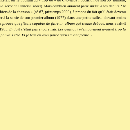
onterait sur le podium du « Top 60 » de
Chorus
, à l’occasion de son 60
numéro,
 la Terre
de Francis Cabrel). Mais combien auraient parié sur lui à ses débuts ? Je
iers de la chanson » (n° 67, printemps 2009), à propos du fait qu’il était devenu
ter à la sortie de son premier album (1977), dans une petite salle… devant moins
e prouve que j’étais capable de faire un album qui tienne debout
, nous avait-il
 1985
. En fait c’était pas encore mûr. Les gens qui m’entouraient avaient trop la
 pouvais être. Et je leur en veux parce qu’ils m’ont freiné. »