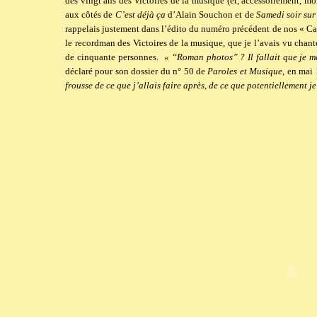
des vingt ans des Victoires de la musique (et, accessoirement, m
aux côtés de
C’est déjà ça
d’Alain Souchon et de
Samedi soir sur
rappelais justement dans l’édito du numéro précédent de nos « Cah
le recordman des Victoires de la musique, que je l’avais vu chan
de cinquante personnes.
« “Roman photos” ? Il fallait que je m
déclaré pour son dossier du n° 50 de
Paroles et Musique
, en mai
frousse de ce que j’allais faire après, de ce que potentiellement je