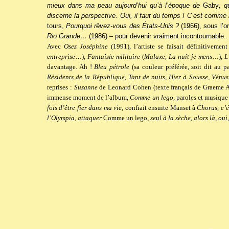
mieux dans ma peau aujourd’hui qu’à l’époque de
Gaby
, q
discerne la perspective. Oui, il faut du temps ! C’est comme l
tours,
Pourquoi rêvez-vous des États-Unis ?
(1966), sous l’o
Rio Grande…
(1986) – pour devenir vraiment incontournable.
Avec
Osez Joséphine
(1991), l’artiste se faisait définitivem
entreprise
…),
Fantaisie militaire
(
Malaxe
,
La nuit je mens
…),
L
davantage. Ah !
Bleu pétrole
(sa couleur préférée, soit dit au p
Résidents de la République
,
Tant de nuits
,
Hier à Sousse
,
Vénus
reprises :
Suzanne
de Leonard Cohen (texte français de Graeme A
immense moment de l’album,
Comme un lego
, paroles et musiqu
fois d’être fier dans ma vie,
confiait ensuite Manset à
Chorus
,
c’
l’Olympia, attaquer
Comme un lego
, seul à la sèche, alors là, oui,