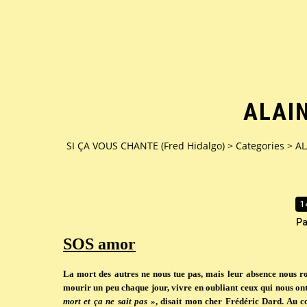
ALAI
SI ÇA VOUS CHANTE (Fred Hidalgo)
>
Categories
>
A
1
Pa
SOS amor
La mort des autres ne nous tue pas, mais leur absence nous ro
mourir un peu chaque jour, vivre en oubliant ceux qui nous ont
mort et ça ne sait pas »
, disait mon cher Frédéric Dard. Au c