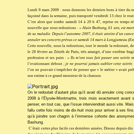
Lundi 9 mars 2009 : nous donnons les derniers bons à tirer du
façonné dans la semaine, puis transporté vendredi 13 chez le route
C’est alors que tombe samedi 14 à 20 h 47, reprise en temps ré
nouvelle que nous redoutions :
« Alain Bashung, 61 ans, est mort
de sa maladie. Depuis l’automne 2007, il était atteint d’un canc
annuler ses concerts prévus ce samedi 14 mars à Longjumeau (Ess
Cette nouvelle, nous la redoutions, tout le monde la redoutait, d
le 28 février au Zénith de Paris, très amaigri, d’une extrême fragi
profession et ses pairs :
« Ils m’ont tous fait passer une soirée 
l’ovationnant debout ;
je ne pourrai jamais oublier cette soirée.
l’on ne pouvait s’empêcher de penser que « le métier » avait préf
son estime à ce grand monsieur de la chanson.
On le redoutait d’autant plus qu’il avait dû annuler cinq con
2008 à l’Élysée-Montmartre, trois mois exactement avant sa
penser, en tout cas, que l’issue interviendrait aussi vite. Mais 
fallu cette fois moins de dix-huit mois pour arriver à ses fi
qu’à joindre son chagrin à l’immense cohorte des anonymes 
Bashung.
C’était certes plus facile ces dernières années. Disons depuis dix 