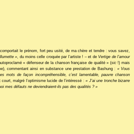
comportait le prénom, fort peu usité, de ma chère et tendre : vous savez,
llumette »
, du moins celle croquée par l’artiste !
– et de
Vertige de l’amour
autoproclamé « défenseur de la chanson française de qualité » (
sic
!) mais
âme), commentant ainsi en substance une prestation de Bashung :
« Vous
ses mots de façon incompréhensible, c’est lamentable, pauvre chanson
 court, malgré l’optimisme lucide de l’intéressé :
« J’ai une tronche bizarre
oi mes défauts ne deviendraient-ils pas des qualités ? »