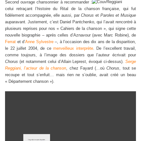
Second ouvrage chansonnier à recommander :
celui retraçant l’histoire du Rital de la chanson française, qui fut
fidèlement accompagnée, elle aussi, par
Chorus
et
Paroles et Musique
auparavant. Justement, c’est Daniel Pantchenko, qui l’avait rencontré à
plusieurs reprises pour nos « Cahiers de la chanson », qui signe cette
nouvelle biographie – après celles d’Aznavour (avec Marc Robine), de
Ferrat
et d’
Anne Sylvestre
–, à l’occasion des dix ans de la disparition,
le 22 juillet 2004, de ce
merveilleux interprète
. De l’excellent travail,
comme toujours, à l’image des dossiers que l’auteur écrivait pour
Chorus
(et notamment celui d’Allain Leprest, évoqué ci-dessus).
Serge
Reggiani, l’acteur de la chanson
, chez Fayard (…où
Chorus
, tout se
recoupe et tout s’enfuit… mais rien ne s’oublie, avait créé un beau
« Département chanson »).