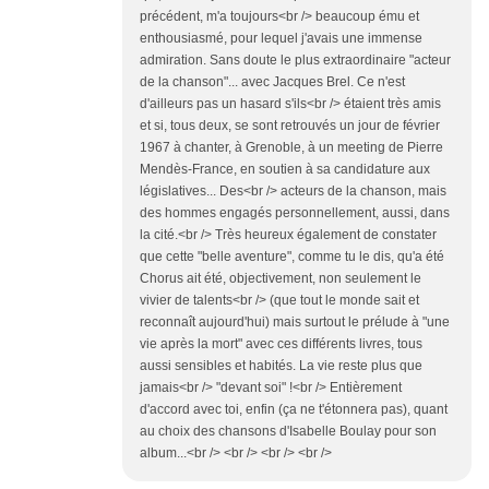
précédent, m'a toujours<br /> beaucoup ému et
enthousiasmé, pour lequel j'avais une immense
admiration. Sans doute le plus extraordinaire "acteur
de la chanson"... avec Jacques Brel. Ce n'est
d'ailleurs pas un hasard s'ils<br /> étaient très amis
et si, tous deux, se sont retrouvés un jour de février
1967 à chanter, à Grenoble, à un meeting de Pierre
Mendès-France, en soutien à sa candidature aux
législatives... Des<br /> acteurs de la chanson, mais
des hommes engagés personnellement, aussi, dans
la cité.<br /> Très heureux également de constater
que cette "belle aventure", comme tu le dis, qu'a été
Chorus ait été, objectivement, non seulement le
vivier de talents<br /> (que tout le monde sait et
reconnaît aujourd'hui) mais surtout le prélude à "une
vie après la mort" avec ces différents livres, tous
aussi sensibles et habités. La vie reste plus que
jamais<br /> "devant soi" !<br /> Entièrement
d'accord avec toi, enfin (ça ne t'étonnera pas), quant
au choix des chansons d'Isabelle Boulay pour son
album...<br /> <br /> <br /> <br />