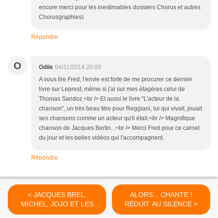
encore merci pour les inestimables dossiers Chorus et autres
Chorusgraphies)
Répondre
O
Odile
04/11/2014 20:00
A vous lire Fred, l'envie est forte de me procurer ce dernier
livre sur Leprest, même si j'ai sur mes étagères celui de
Thomas Sandoz.<br /> Et aussi le livre "L'acteur de la
chanson", un très beau titre pour Reggiani, lui qui vivait, jouait
ses chansons comme un acteur qu'il était.<br /> Magnifique
chanson de Jacques Bertin...<br /> Merci Fred pour ce carnet
du jour et les belles vidéos qui l'accompagnent.
Répondre
< JACQUES BREL,
ALORS... CHANTE !
MICHEL, JOJO ET LES
RÉDUIT AU SILENCE >
AUTRES