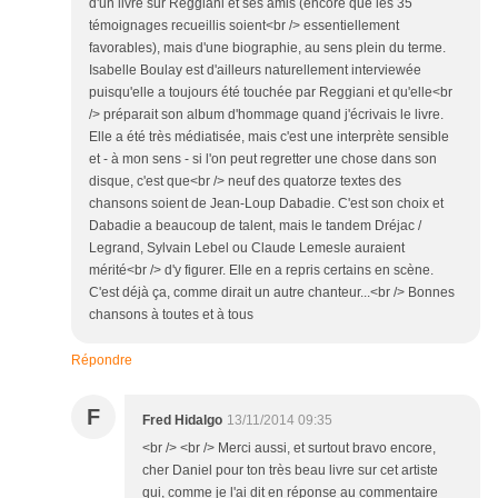
d'un livre sur Reggiani et ses amis (encore que les 35
témoignages recueillis soient<br /> essentiellement
favorables), mais d'une biographie, au sens plein du terme.
Isabelle Boulay est d'ailleurs naturellement interviewée
puisqu'elle a toujours été touchée par Reggiani et qu'elle<br
/> préparait son album d'hommage quand j'écrivais le livre.
Elle a été très médiatisée, mais c'est une interprète sensible
et - à mon sens - si l'on peut regretter une chose dans son
disque, c'est que<br /> neuf des quatorze textes des
chansons soient de Jean-Loup Dabadie. C'est son choix et
Dabadie a beaucoup de talent, mais le tandem Dréjac /
Legrand, Sylvain Lebel ou Claude Lemesle auraient
mérité<br /> d'y figurer. Elle en a repris certains en scène.
C'est déjà ça, comme dirait un autre chanteur...<br /> Bonnes
chansons à toutes et à tous
Répondre
F
Fred Hidalgo
13/11/2014 09:35
<br /> <br /> Merci aussi, et surtout bravo encore,
cher Daniel pour ton très beau livre sur cet artiste
qui, comme je l'ai dit en réponse au commentaire