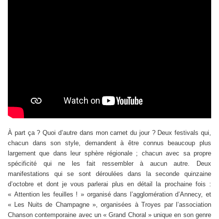
À part ça ? Quoi d’autre dans mon carnet du jour ? Deux festivals qui,
chacun dans son style, demandent à être connus beaucoup plus
largement que dans leur sphère régionale ; chacun avec sa propre
spécificité qui ne les fait ressembler à aucun autre. Deux
manifestations qui se sont déroulées dans la seconde quinzaine
d’octobre et dont je vous parlerai plus en détail la prochaine fois :
« Attention les feuilles ! » organisé dans l’agglomération d’Annecy, et
« Les Nuits de Champagne », organisées à Troyes par l’association
Chanson contemporaine avec un « Grand Choral » unique en son genre