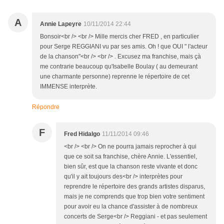
A
Annie Lapeyre
10/11/2014 22:44
Bonsoir<br /> <br /> Mille mercis cher FRED , en particulier
pour Serge REGGIANI vu par ses amis. Oh ! que OUI " l'acteur
de la chanson"<br /> <br /> . Excusez ma franchise, mais çà
me contrarie beaucoup qu'Isabelle Boulay ( au demeurant
une charmante personne) reprenne le répertoire de cet
IMMENSE interprète.
Répondre
F
Fred Hidalgo
11/11/2014 09:46
<br /> <br /> On ne pourra jamais reprocher à qui
que ce soit sa franchise, chère Annie. L'essentiel,
bien sûr, est que la chanson reste vivante et donc
qu'il y ait toujours des<br /> interprètes pour
reprendre le répertoire des grands artistes disparus,
mais je ne comprends que trop bien votre sentiment
pour avoir eu la chance d'assister à de nombreux
concerts de Serge<br /> Reggiani - et pas seulement