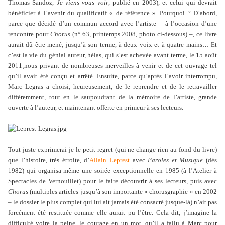
Thomas Sandoz,
Je viens vous voir
, publié en 2003), et celui qui devrait
bénéficier à l’avenir du qualificatif « de référence ». Pourquoi ? D’abord,
parce que décidé d’un commun accord avec l’artiste – à l’occasion d’une
rencontre pour
Chorus
(n° 63, printemps 2008, photo ci-dessous) –, ce livre
aurait dû être mené, jusqu’à son terme, à deux voix et à quatre mains… Et
c’est la vie du génial auteur, hélas, qui s’est achevée avant terme, le 15 août
2011¸nous privant de nombreuses merveilles à venir et de cet ouvrage tel
qu’il avait été conçu et arrêté. Ensuite, parce qu’après l’avoir interrompu,
Marc Legras a choisi, heureusement, de le reprendre et de le retravailler
différemment, tout en le saupoudrant de la mémoire de l’artiste, grande
ouverte à l’auteur, et maintenant offerte en primeur à ses lecteurs.
Tout juste exprimerai-je le petit regret (qui ne change rien au fond du livre)
que l’histoire, très étroite, d’
Allain Leprest
avec
Paroles et Musique
(dès
1982) qui organisa même une soirée exceptionnelle en 1985 (à l’Atelier à
Spectacles de Vernouillet) pour le faire découvrir à ses lecteurs, puis avec
Chorus
(multiples articles jusqu’à son importante « chorusgraphie » en 2002
– le dossier le plus complet qui lui ait jamais été consacré jusque-là) n’ait pas
forcément été restituée comme elle aurait pu l’être. Cela dit, j’imagine la
difficulté voire la peine, le courage en un mot, qu’il a fallu à Marc pour