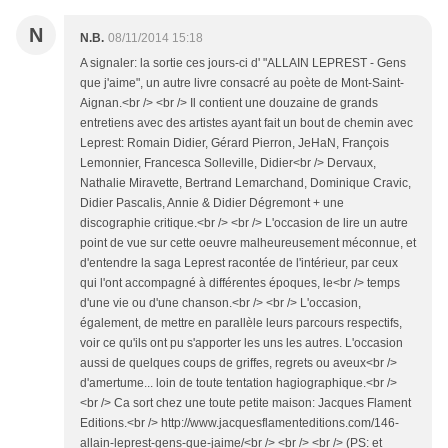
N
N.B.
08/11/2014 15:18
A signaler: la sortie ces jours-ci d' "ALLAIN LEPREST - Gens
que j'aime", un autre livre consacré au poète de Mont-Saint-
Aignan.<br /> <br /> Il contient une douzaine de grands
entretiens avec des artistes ayant fait un bout de chemin avec
Leprest: Romain Didier, Gérard Pierron, JeHaN, François
Lemonnier, Francesca Solleville, Didier<br /> Dervaux,
Nathalie Miravette, Bertrand Lemarchand, Dominique Cravic,
Didier Pascalis, Annie & Didier Dégremont + une
discographie critique.<br /> <br /> L'occasion de lire un autre
point de vue sur cette oeuvre malheureusement méconnue, et
d'entendre la saga Leprest racontée de l'intérieur, par ceux
qui l'ont accompagné à différentes époques, le<br /> temps
d'une vie ou d'une chanson.<br /> <br /> L'occasion,
également, de mettre en parallèle leurs parcours respectifs,
voir ce qu'ils ont pu s'apporter les uns les autres. L'occasion
aussi de quelques coups de griffes, regrets ou aveux<br />
d'amertume... loin de toute tentation hagiographique.<br />
<br /> Ca sort chez une toute petite maison: Jacques Flament
Editions.<br /> http://www.jacquesflamenteditions.com/146-
allain-leprest-gens-que-jaime/<br /> <br /> <br /> (PS: et