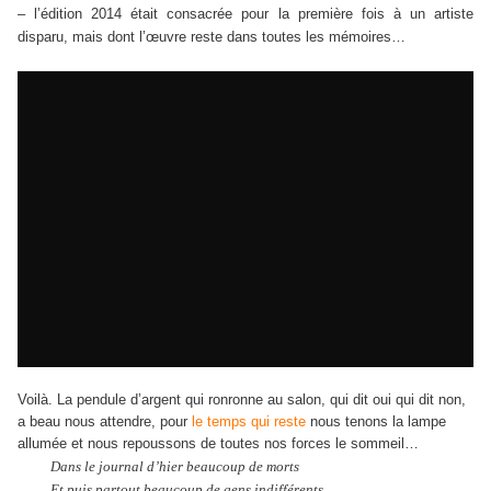
– l’édition 2014 était consacrée pour la première fois à un artiste
disparu, mais dont l’œuvre reste dans toutes les mémoires…
Voilà. La pendule d’argent qui ronronne au salon, qui dit oui qui dit non,
a beau nous attendre, pour
le temps qui reste
nous tenons la lampe
allumée et nous repoussons de toutes nos forces le sommeil…
Dans le journal d’hier beaucoup de morts
Et puis partout beaucoup de gens indifférents