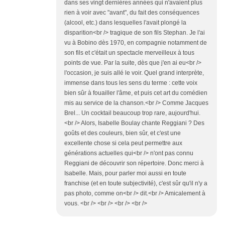
dans ses vingt dernières années qui n'avaient plus
rien à voir avec "avant", du fait des conséquences
(alcool, etc.) dans lesquelles l'avait plongé la
disparition<br /> tragique de son fils Stephan. Je l'ai
vu à Bobino dès 1970, en compagnie notamment de
son fils et c'était un spectacle merveilleux à tous
points de vue. Par la suite, dès que j'en ai eu<br />
l'occasion, je suis allé le voir. Quel grand interprète,
immense dans tous les sens du terme : cette voix
bien sûr à fouailler l'âme, et puis cet art du comédien
mis au service de la chanson.<br /> Comme Jacques
Brel... Un cocktail beaucoup trop rare, aujourd'hui.
<br /> Alors, Isabelle Boulay chante Reggiani ? Des
goûts et des couleurs, bien sûr, et c'est une
excellente chose si cela peut permettre aux
générations actuelles qui<br /> n'ont pas connu
Reggiani de découvrir son répertoire. Donc merci à
Isabelle. Mais, pour parler moi aussi en toute
franchise (et en toute subjectivité), c'est sûr qu'il n'y a
pas photo, comme on<br /> dit.<br /> Amicalement à
vous. <br /> <br /> <br /> <br />