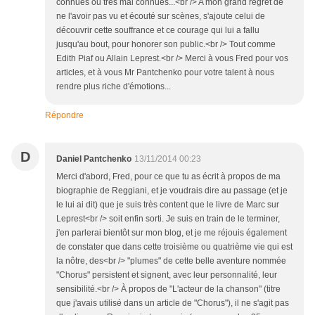
connues ou très mal connues...<br /> A mon grand regret de
ne l'avoir pas vu et écouté sur scènes, s'ajoute celui de
découvrir cette souffrance et ce courage qui lui a fallu
jusqu'au bout, pour honorer son public.<br /> Tout comme
Edith Piaf ou Allain Leprest.<br /> Merci à vous Fred pour vos
articles, et à vous Mr Pantchenko pour votre talent à nous
rendre plus riche d'émotions...
Répondre
D
Daniel Pantchenko
13/11/2014 00:23
Merci d'abord, Fred, pour ce que tu as écrit à propos de ma
biographie de Reggiani, et je voudrais dire au passage (et je
le lui ai dit) que je suis très content que le livre de Marc sur
Leprest<br /> soit enfin sorti. Je suis en train de le terminer,
j'en parlerai bientôt sur mon blog, et je me réjouis également
de constater que dans cette troisième ou quatrième vie qui est
la nôtre, des<br /> "plumes" de cette belle aventure nommée
"Chorus" persistent et signent, avec leur personnalité, leur
sensibilité.<br /> À propos de "L'acteur de la chanson" (titre
que j'avais utilisé dans un article de "Chorus"), il ne s'agit pas