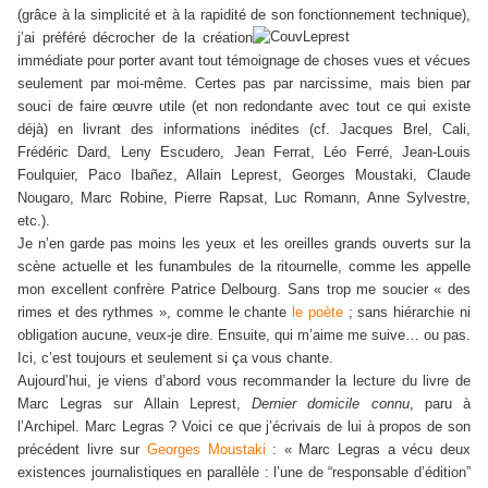
(grâce à la simplicité et à la rapidité de son fonctionnement technique),
j’ai préféré décrocher de la création
immédiate pour porter avant tout témoignage de choses vues et vécues
seulement par moi-même. Certes pas par narcissime, mais bien par
souci de faire œuvre utile (et non redondante avec tout ce qui existe
déjà) en livrant des informations inédites (cf. Jacques Brel, Cali,
Frédéric Dard, Leny Escudero, Jean Ferrat, Léo Ferré, Jean-Louis
Foulquier, Paco Ibañez, Allain Leprest, Georges Moustaki, Claude
Nougaro, Marc Robine, Pierre Rapsat, Luc Romann, Anne Sylvestre,
etc.).
Je n’en garde pas moins les yeux et les oreilles grands ouverts sur la
scène actuelle et les funambules de la ritournelle, comme les appelle
mon excellent confrère Patrice Delbourg. Sans trop me soucier « des
rimes et des rythmes », comme le chante
le poète
; sans hiérarchie ni
obligation aucune, veux-je dire. Ensuite, qui m’aime me suive… ou pas.
Ici, c’est toujours et seulement si ça vous chante.
Aujourd’hui, je viens d’abord vous recommander la lecture du livre de
Marc Legras sur Allain Leprest,
Dernier domicile connu
, paru à
l’Archipel. Marc Legras ? Voici ce que j’écrivais de lui à propos de son
précédent livre sur
Georges Moustaki
: «
Marc Legras a vécu deux
existences journalistiques en parallèle : l’une de “responsable d’édition”