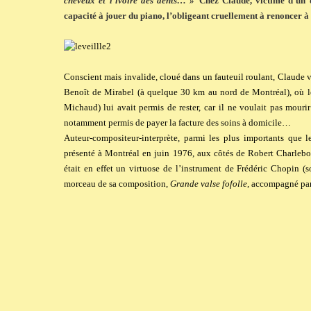
cheveux et l’ivoire des dents… »
Chez Claude, victime d’un d
capacité à jouer du piano, l’obligeant cruellement à renoncer à 
Conscient mais invalide, cloué dans un fauteuil roulant, Claude v
Benoît de Mirabel (à quelque 30 km au nord de Montréal), où 
Michaud) lui avait permis de rester,
car il
ne voulait pas mourir
notamment permis de payer la facture des soins à domicile…
Auteur-compositeur-interprète, parmi les plus importants que
présenté à Montréal en juin 1976, aux côtés de Robert Charleboi
était en effet un virtuose de l’instrument de Frédéric Chopin (
morceau de sa composition,
Grande valse fofolle
, accompagné pa