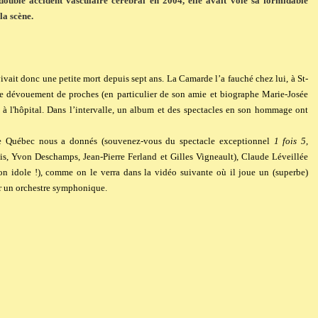
ouble accident vasculaire cérébral en 2004, elle avait volé sa formidable
la scène.
ivait donc une petite mort depuis sept ans. La Camarde l’a fauché chez lui, à St-
le dévouement de proches (
en particulier de son amie et biographe Marie-Josée
 à l'hôpital. Dans l’intervalle, un album et des spectacles en son hommage ont
 le Québec nous a donnés (souvenez-vous du spectacle exceptionnel
1 fois 5
,
s, Yvon Deschamps, Jean-Pierre Ferland et Gilles Vigneault), Claude Léveillée
son idole !), comme on le verra dans la vidéo suivante où il joue un (superbe)
r un orchestre symphonique.