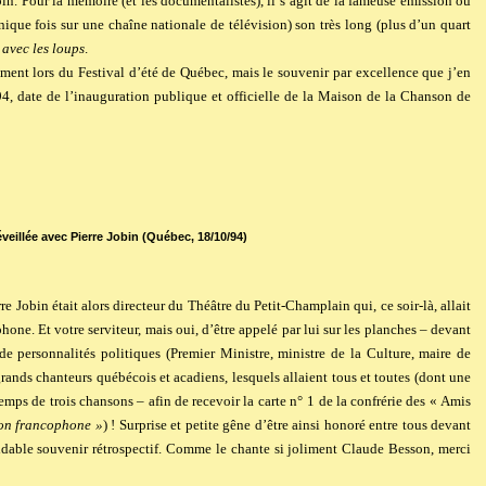
n. Pour la mémoire (et les documentalistes), il s’agit de la fameuse émission où
unique fois sur une chaîne nationale de télévision) son très long (plus d’un quart
 avec les loups
.
mment lors du Festival d’été de Québec, mais le souvenir par excellence que j’en
94, date de l’inauguration publique et officielle de la Maison de la Chanson de
éveillée avec Pierre Jobin (Québec, 18/10/94)
e Jobin était alors directeur du Théâtre du Petit-Champlain qui, ce soir-là, allait
ne. Et votre serviteur, mais oui, d’être appelé par lui sur les planches – devant
de personnalités politiques (Premier Ministre, ministre de la Culture, maire de
ands chanteurs québécois et acadiens, lesquels allaient tous et toutes (dont une
ps de trois chansons – afin de recevoir la carte n°
1 de la confrérie des « Amis
son francophone »
) ! Surprise et petite gêne d’être ainsi honoré entre tous devant
midable souvenir rétrospectif. Comme le chante si joliment Claude Besson, merci