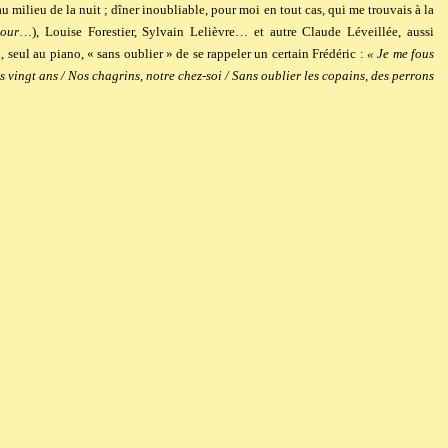
u milieu de la nuit ; dîner inoubliable, pour moi en tout cas, qui me trouvais à la
mour
…), Louise Forestier, Sylvain Lelièvre… et autre Claude Léveillée, aussi
l, seul au piano, « sans oublier » de se rappeler un certain Frédéric :
« Je me fous
vingt ans / Nos chagrins, notre chez-soi / Sans oublier les copains, des perrons