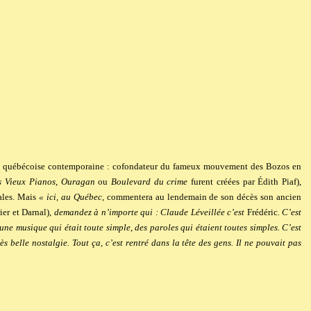
son québécoise contemporaine : cofondateur du fameux mouvement des Bozos en
s Vieux Pianos
,
Ouragan
ou
Boulevard du crime
furent créées par Édith Piaf),
ales. Mais
« ici, au Québec,
commentera au lendemain de son décès son ancien
ier et Darnal),
demandez à n’importe qui : Claude Léveillée c’est
Frédéric
. C’est
ne musique qui était toute simple, des paroles qui étaient toutes simples. C’est
ès belle nostalgie. Tout ça, c’est rentré dans la tête des gens. Il ne pouvait pas