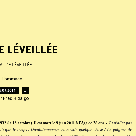
E LÉVEILLÉE
AUDE LÉVEILLÉE
Hommage
6.09.2011
…
r Fred Hidalgo
2 (le 16 octobre). Il est mort le 9 juin 2011 à l'âge de 78 ans.
«
Et n’allez pas
e sait que le temps / Quotidiennement nous vole quelque chose / La poignée de