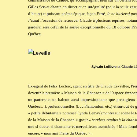
connaissance de Claude, qu’accompagnait bien sûr un certain Jobi
Gilles Servat chanta en direct et en intégralité (pour la seule et 
d’heure) et puissant poème épique, façon Ferré,
Je ne hurlerai pas
J’aurai l’occasion de retrouver Claude à plusieurs reprises, nota
garderai sera celui de la soirée exceptionnelle du 18 octobre 19
Québec.
Sylvain Lelièvre et Claude L
Ex-agent de Félix Leclerc, agent en titre de Claude Léveillée, Pierr
devenir la première « Maison de la Chanson » de l’espace francopho
un parterre et un balcon aussi impressionnants que prestigieux 
Québec…), professionnelles (Luc Plamondon, etc.) et surtout de gr
« petite débutante » nommée Lynda Lemay) monter sur scène le tem
de la Maison de la Chanson » (pour
« services rendus à la chan
une si docte, si chantante et merveilleuse assemblée ! Mais for
encore, « mon ami Pierre du Québec ».