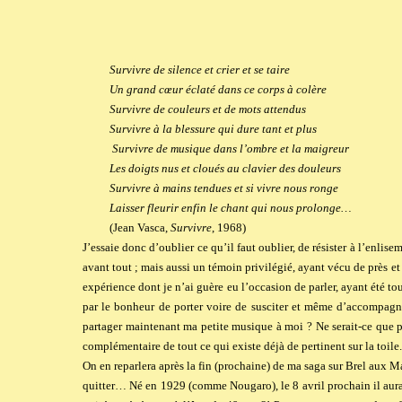
Survivre de silence et crier et se taire
Un grand cœur éclaté dans ce corps à colère
Survivre de couleurs et de mots attendus
Survivre à la blessure qui dure tant et plus
Survivre de musique dans l’ombre et la maigreur
Les doigts nus et cloués au clavier des douleurs
Survivre à mains tendues et si vivre nous ronge
Laisser fleurir enfin le chant qui nous prolonge…
(Jean Vasca,
Survivre
, 1968)
J’essaie donc d’oublier ce qu’il faut oublier, de résister à l’enli
avant tout ; mais aussi un témoin privilégié, ayant vécu de près e
expérience dont je n’ai guère eu l’occasion de parler, ayant été to
par le bonheur de porter voire de susciter et même d’accompagne
partager maintenant ma petite musique à moi ? Ne serait-ce que p
complémentaire de tout ce qui existe déjà de pertinent sur la toile.
On en reparlera après la fin (prochaine) de ma saga sur Brel aux Ma
quitter… Né en 1929 (comme Nougaro), le 8 avril prochain il aur