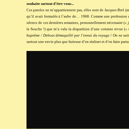
souhaite surtout d'être vous...
Ces paroles ne m’appartiennent pas, elles sont de Jacques Brel (m
qu’il avait formulés à l’aube de… 1968. Comme une profession d
silence de ces dernières semaines, personnellement nécessaire (
« 
la Souche !) que m’a valu la disparition d’une certaine
revue
(
« 
baptême / Debout démaquillé par l’ennui du voyage / On ne sait
surtout une envie plus que furieuse d’en réaliser et d’en faire par