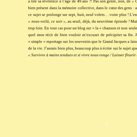
a tiré sa révérence à l’âge de 49 ans ?! Pas son genre, non, de
« 
bien présent dans la mémoire collective, dans le cœur des gens : 
ce sujet se prolonge sur sept, huit, neuf volets… voire plus ! L’
« nous voilà, ce soir »
, au seuil, déjà, du neuvième épisode ! Ma
trop loin. En tout cas pour un blog sur « la » chanson et non seule
quel mon récit de bien vouloir m’excuser de précipiter sa fin. Je
« simple » reportage sur les souvenirs que le Grand Jacques a lais
de la vie. J’aurais bien plus, beaucoup plus à écrire sur le sujet 
« Survivre à mains tendues et si vivre nous ronge / Laisser fleuri