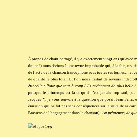
À propos de chant partagé, il y a exactement vingt ans qu’avec m
douce !) nous rêvions à une revue improbable qui, à la fois, revisit
de l’actu de la chanson francophone sous toutes ses formes… et c
de qualité le plus total. Et l’on nous traitait de rêveurs indécrot
étincelle / Pour que tout à coup / Ils reviennent de plus belle
puisque le printemps est là et qu’il n’est jamais trop tard, pa
Jacques ?), je vous renvoie à la question que posait Jean Ferrat
émission qui ne fut pas sans conséquences sur la suite de sa carri
Brassens de l’engagement dans la chanson) :
Au printemps, de quo