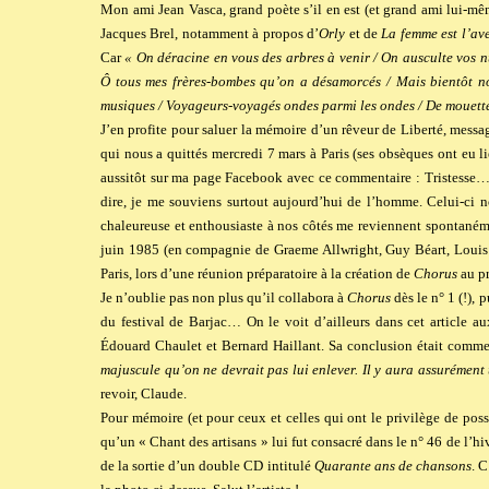
Mon ami
Jean Vasca
, grand poète s’il en est (et grand ami lui-mê
Jacques Brel, notamment à propos d’
Orly
et de
La femme est l’av
Car
« On déracine en vous des arbres à venir / On ausculte vos 
Ô tous mes frères-bombes qu’on a désamorcés / Mais bientôt no
musiques / Voyageurs-voyagés ondes parmi les ondes / De mouett
J’en profite pour saluer la mémoire d’un rêveur de Liberté, messa
qui nous a quittés mercredi 7 mars à Paris (ses obsèques ont eu
aussitôt sur ma page Facebook avec ce commentaire : Tristesse
dire, je me souviens surtout aujourd’hui de l’homme. Celui-ci 
chaleureuse et enthousiaste à nos côtés me reviennent spontanémen
juin 1985 (en compagnie de Graeme Allwright, Guy Béart, Louis Art
Paris, lors d’une réunion préparatoire à la création de
Chorus
au pr
Je n’oublie pas non plus qu’il collabora à
Chorus
dès le n° 1 (!),
du festival de Barjac… On le voit d’ailleurs dans cet article au
Édouard Chaulet et Bernard Haillant. Sa conclusion était comme
majuscule qu’on ne devrait pas lui enlever. Il y aura assurément 
revoir, Claude.
Pour mémoire (et pour ceux et celles qui ont le privilège de poss
qu’un « Chant des artisans » lui fut consacré dans le n° 46 de l’
de la sortie d’un double CD intitulé
Quarante ans de chansons
. C