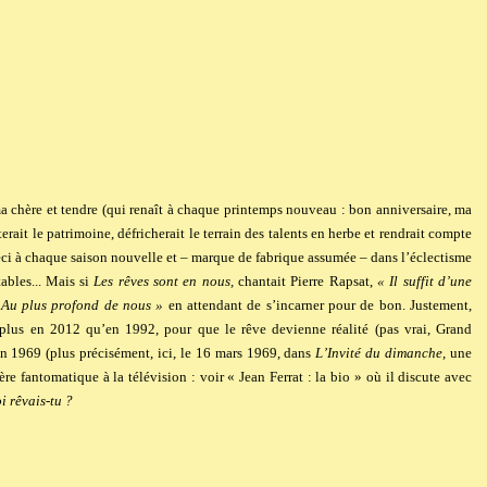
a chère et tendre (qui renaît à chaque printemps nouveau : bon anniversaire, ma
erait le patrimoine, défricherait le terrain des talents en herbe et rendrait compte
eci à chaque saison nouvelle et – marque de fabrique assumée – dans l’éclectisme
tables... Mais si
Les rêves sont en nous
,
chantait Pierre Rapsat,
« Il suffit d’une
 / Au plus profond de nous »
en attendant de s’incarner pour de bon. Justement,
s plus en 2012 qu’en 1992, pour que le rêve devienne réalité (pas vrai, Grand
 en 1969 (plus précisément, ici, le 16 mars 1969, dans
L’Invité du dimanche
, une
ère fantomatique à la télévision : voir
« Jean Ferrat : la bio »
où il discute avec
i rêvais-tu ?