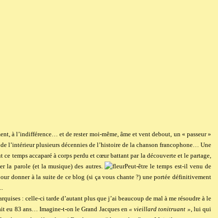
sement, à l’indifférence… et de rester moi-même, âme et vent debout, un « passeur »
t de l’intérieur plusieurs décennies de l’histoire de la chanson francophone… Une
ut ce temps accaparé à corps perdu et cœur battant par la découverte et le partage,
r la parole (et la musique) des autres.
Peut-être le temps est-il venu de
our donner à la suite de ce blog (si ça vous chante ?) une portée définitivement
..
rquises : celle-ci tarde d’autant plus que j’ai beaucoup de mal à me résoudre à le
ait eu 83 ans… Imagine-t-on le Grand Jacques en
« vieillard tonitruant »
, lui qui