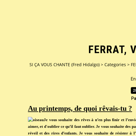
FERRAT, V
SI ÇA VOUS CHANTE (Fred Hidalgo)
>
Categories
>
FE
En
2
Pa
Au printemps, de quoi rêvais-tu ?
Je vous souhaite des rêves à n’en plus finir et l’env
aimer, et d'oublier ce qu’il faut oublier. Je vous souhaite des p
réveil et des rires d’enfants. Je vous souhaite de résister à 