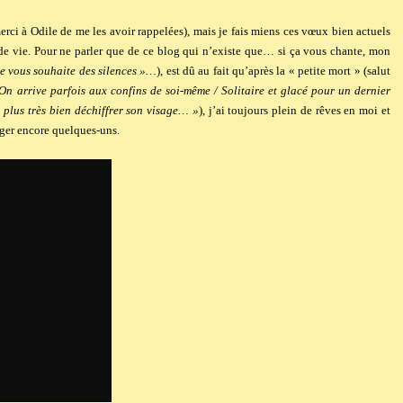
erci à Odile de me les avoir rappelées), mais je fais miens ces vœux bien actuels
e vie. Pour ne parler que de ce blog qui n’existe que… si ça vous chante, mon
je vous souhaite des silences »…
), est dû au fait qu’après la « petite mort » (salut
On arrive parfois aux confins de soi-même / Solitaire et glacé pour un dernier
 plus très bien déchiffrer son visage… »
), j’ai toujours plein de rêves en moi et
tager encore quelques-uns.