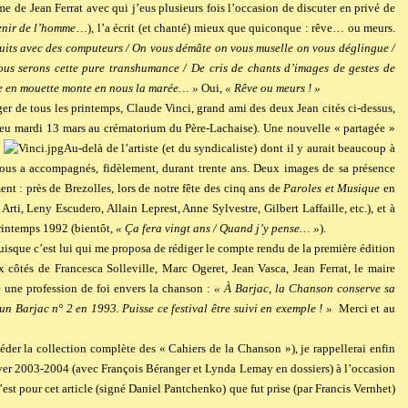
me de Jean Ferrat avec qui j’eus plusieurs fois l’occasion de discuter en privé de
enir de l’homme
…), l’a écrit (et chanté) mieux que quiconque : rêve… ou meurs.
nuits avec des computeurs / On vous démâte on vous muselle on vous déglingue /
us serons cette pure transhumance / De cris de chants d’images de gestes de
e en mouette monte en nous la marée… »
Oui,
« Rêve ou meurs ! »
ger de tous les printemps, Claude Vinci, grand ami des deux Jean cités ci-dessus,
 lieu mardi 13 mars au crématorium du Père-Lachaise). Une nouvelle « partagée »
…
Au-delà de l’artiste (et du syndicaliste) dont il y aurait beaucoup à
nous a accompagnés, fidèlement, durant trente ans. Deux images de sa présence
t : près de Brezolles, lors de notre fête des cinq ans de
Paroles et Musique
en
i, Leny Escudero, Allain Leprest, Anne Sylvestre, Gilbert Laffaille, etc.), et à
intemps 1992 (bientôt,
« Ça fera vingt ans / Quand j’y pense… »
).
 puisque c’est lui qui me proposa de rédiger le compte rendu de la première édition
x côtés de Francesca Solleville, Marc Ogeret, Jean Vasca, Jean Ferrat, le maire
 une profession de foi envers la chanson :
« À Barjac, la Chanson conserve sa
un Barjac n° 2 en 1993. Puisse ce festival être suivi en exemple ! »
Merci et au
éder la collection complète des « Cahiers de la Chanson »), je rappellerai enfin
hiver 2003-2004 (avec François Béranger et Lynda Lemay en dossiers) à l’occasion
’est pour cet article (signé Daniel Pantchenko) que fut prise (par Francis Vernhet)