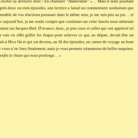
Cracher sa dernière dent / En chantant “Amsterdam” »
… Mais il reste pourtant
après deux ou trois épisodes, une lectrice a laissé un commentaire souhaitant que
ensemble de vos réactions poussant dans le même sens, je me suis pris au jeu… et
is aujourd’hui, je me rends compte que continuer sur cette lancée nous mènerait
ment sur Jacques Brel. D’avance, donc, je prie ceux et celles qui ont apprécié tel
 vais en effet griller les étapes pour achever ce qui, au départ, devait être un
sés à Hiva Oa et qui est devenu, au fil des épisodes, un carnet de voyage au bout
que vous n’en lirez finalement, mais je vous promets néanmoins de belles surprises.
r enfin le chant qui nous prolonge… »