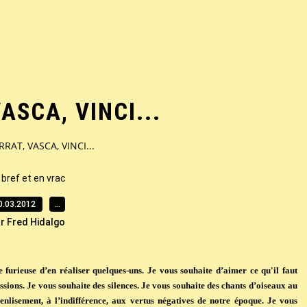
ASCA, VINCI...
RRAT, VASCA, VINCI...
 bref et en vrac
0.03.2012
…
r Fred Hidalgo
ie furieuse d’en réaliser quelques-uns. Je vous souhaite d’aimer ce qu'il faut
assions. Je vous souhaite des silences. Je vous souhaite des chants d’oiseaux au
l’enlisement, à l’indifférence, aux vertus négatives de notre époque. Je vous