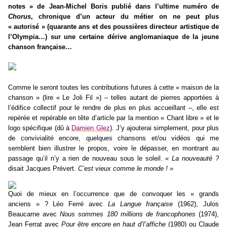
notes » de Jean-Michel Boris publié dans l’ultime numéro de
Chorus
, chronique d’un acteur du métier on ne peut plus
« autorisé » (quarante ans et des poussières directeur artistique de
l’Olympia…) sur une certaine dérive anglomaniaque de la jeune
chanson française…
Comme le seront toutes les contributions futures à cette « maison de la
chanson » (lire « Le Joli Fil ») – telles autant de pierres apportées à
l’édifice collectif pour le rendre de plus en plus accueillant –, elle est
repérée et repérable en tête d’article par la mention « Chant libre » et le
logo spécifique (dû à
Damien Glez
). J’y ajouterai simplement, pour plus
de convivialité encore, quelques chansons et/ou vidéos qui me
semblent bien illustrer le propos, voire le dépasser, en montrant au
passage qu’il n’y a rien de nouveau sous le soleil.
« La nouveauté ?
disait Jacques Prévert.
C’est vieux comme le monde ! »
Quoi de mieux en l’occurrence que de convoquer les « grands
anciens » ? Léo Ferré avec
La Langue française
(1962), Julos
Beaucarne avec
Nous sommes 180 millions de francophones
(1974),
Jean Ferrat avec
Pour être encore en haut d’l’affiche
(1980) ou Claude