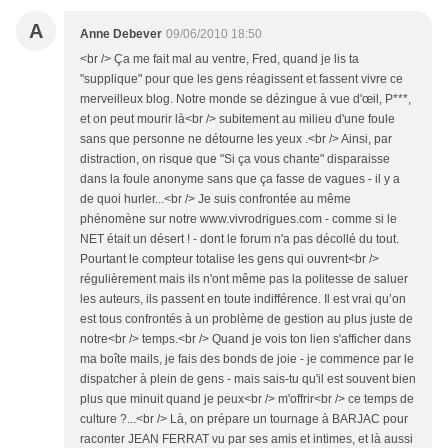
A
Anne Debever
09/06/2010 18:50
<br /> Ça me fait mal au ventre, Fred, quand je lis ta
"supplique" pour que les gens réagissent et fassent vivre ce
merveilleux blog. Notre monde se dézingue à vue d'œil, P***,
et on peut mourir là<br /> subitement au milieu d'une foule
sans que personne ne détourne les yeux .<br /> Ainsi, par
distraction, on risque que "Si ça vous chante" disparaisse
dans la foule anonyme sans que ça fasse de vagues - il y a
de quoi hurler...<br /> Je suis confrontée au même
phénomène sur notre www.vivrodrigues.com - comme si le
NET était un désert ! - dont le forum n'a pas décollé du tout.
Pourtant le compteur totalise les gens qui ouvrent<br />
régulièrement mais ils n'ont même pas la politesse de saluer
les auteurs, ils passent en toute indifférence. Il est vrai qu’on
est tous confrontés à un problème de gestion au plus juste de
notre<br /> temps.<br /> Quand je vois ton lien s'afficher dans
ma boîte mails, je fais des bonds de joie - je commence par le
dispatcher à plein de gens - mais sais-tu qu'il est souvent bien
plus que minuit quand je peux<br /> m'offrir<br /> ce temps de
culture ?...<br /> Là, on prépare un tournage à BARJAC pour
raconter JEAN FERRAT vu par ses amis et intimes, et là aussi