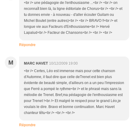
<br /> une pédagogie de l'enthousiasme ...<br /> <br /> on
reconnaît bien là, la ligne éditoriale de Chorus<br /> <br /> et
tu donnes envie - à nouveau - d'aller écouter Guilam ou
Michel Boutet (entre autres)<br /> <br /> BRAVO !!<br /> et
longue vie aux Facteurs d'Enthousiasme<br /> Hervé
Lapalud<br /> Facteur de Chansons<br /> <br /> <br />
Répondre
M
MARC HAVET
10/12/2009 19:00
<br /> Certes, Léo est immense mais pour cette chanson
d'Automne, il faut dire que celle deTrenet est bien plus
évidente de beauté simple, d'ailleurs on a un peu l'impression
que Ferré a pompé le rythme<br /> et le phrasé mais sans la
mélodie de Trenet. Bref,ma pédagogie de l'enthousiasme est
pour Trenet !<br /> Et malgré le respect pour le grand Léo,je
voulais le dire. Bravo et bonne continuation. Marc Havet
chanteur têtu<br /> <br /> <br />
Répondre