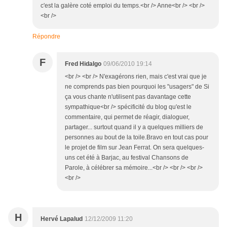
c'est la galère coté emploi du temps.<br /> Anne<br /> <br />
<br />
Répondre
F
Fred Hidalgo
09/06/2010 19:14
<br /> <br /> N'exagérons rien, mais c'est vrai que je
ne comprends pas bien pourquoi les "usagers" de Si
ça vous chante n'utilisent pas davantage cette
sympathique<br /> spécificité du blog qu'est le
commentaire, qui permet de réagir, dialoguer,
partager... surtout quand il y a quelques milliers de
personnes au bout de la toile.Bravo en tout cas pour
le projet de film sur Jean Ferrat. On sera quelques-
uns cet été à Barjac, au festival Chansons de
Parole, à célébrer sa mémoire...<br /> <br /> <br />
<br />
H
Hervé Lapalud
12/12/2009 11:20