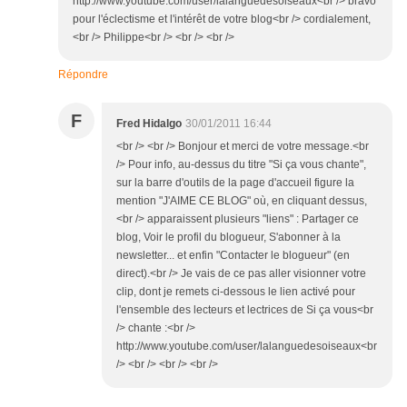
http://www.youtube.com/user/lalanguedesoiseaux<br /> bravo
pour l'éclectisme et l'intérêt de votre blog<br /> cordialement,
<br /> Philippe<br /> <br /> <br />
Répondre
F
Fred Hidalgo
30/01/2011 16:44
<br /> <br /> Bonjour et merci de votre message.<br
/> Pour info, au-dessus du titre "Si ça vous chante",
sur la barre d'outils de la page d'accueil figure la
mention "J'AIME CE BLOG" où, en cliquant dessus,
<br /> apparaissent plusieurs "liens" : Partager ce
blog, Voir le profil du blogueur, S'abonner à la
newsletter... et enfin "Contacter le blogueur" (en
direct).<br /> Je vais de ce pas aller visionner votre
clip, dont je remets ci-dessous le lien activé pour
l'ensemble des lecteurs et lectrices de Si ça vous<br
/> chante :<br />
http://www.youtube.com/user/lalanguedesoiseaux<br
/> <br /> <br /> <br />