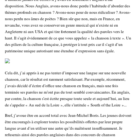
disposition. Nous Anglais, avons-nous donc perdu l’habitude d’aborder des
thèmes profonds en chanson ? Avons-nous peur de nous ridiculiser ? Avons-
nous perdu nos âmes de poètes ? Bien sûr que non, mais en France, en
revanche, vous avez su conserver un genre musical qui n’existe ni en
Angleterre ni aux USA et qui tire fortement la qualité des paroles vers le
haut. Il s’agit évidemment de ce que vous appelez « la chanson à texte ». Un
des piliers de la culture française, à protéger à tout prix car il s’agit d’un
patrimoine unique autorisant une étendue d’expression sans égale.
Cela dit, j’ai appris à ne pas tenter d’imposer une langue sur une nouvelle
chanson, car le résultat est rarement satisfaisant. Par exemple, récemment,
j’avais décidé d’écrire d’office une chanson en français, mais une fois
terminée ses paroles ne m’ont pas du tout semblé convaincantes. En anglais,
par contre, la chanson s’est écrite presque toute seule et aujourd’hui, au lieu
de s’appeler « Au sud de la Loire », elle s’intitule « South of the Loire »...
Bref, j’avoue être en accord total avec Jean-Michel Boris. Les jeunes doivent
être encouragés à explorer toutes les possibilités offertes par leur propre
langue avant d’en utiliser une autre qu’ils maîtrisent insuffisamment. Je
refuserais ainsi des paroles anglaises dans des concours de chanson