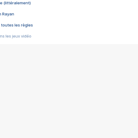
e (littéralement)
im Rayan
 toutes les règles
s les jeux vidéo
us choquant de Rockstar ? - Le scandale BULLY
e plus moche de Steam
du RÊVE tourne au CAUCHEMAR
pendant 8 heures
it… à tort
umiliés par un jeu vidéo
ire - Final Fantasy 8
ti un empire - Age of Empires
story DOFUS