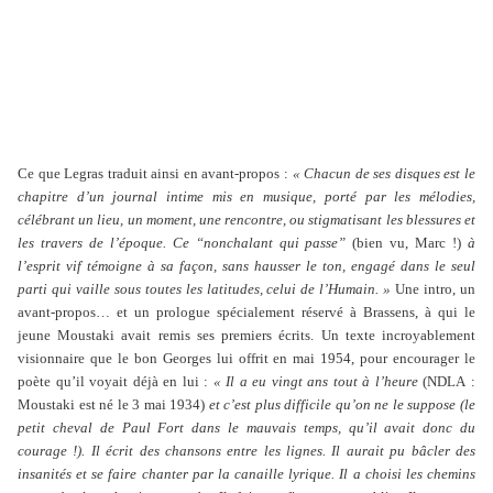
Ce que Legras traduit ainsi en avant-propos :
« Chacun de ses disques est le
chapitre d’un journal intime mis en musique, porté par les mélodies,
célébrant un lieu, un moment, une rencontre, ou stigmatisant les blessures et
les travers de l’époque. Ce “nonchalant qui passe”
(bien vu, Marc !)
à
l’esprit vif témoigne à sa façon, sans hausser le ton, engagé dans le seul
parti qui vaille sous toutes les latitudes, celui de l’Humain. »
Une intro, un
avant-propos… et un prologue spécialement réservé à Brassens, à qui le
jeune Moustaki avait remis ses premiers écrits. Un texte incroyablement
visionnaire que le bon Georges lui offrit en mai 1954, pour encourager le
poète qu’il voyait déjà en lui :
« Il a eu vingt ans tout à l’heure
(NDLA :
Moustaki est né le 3 mai 1934)
et c’est plus difficile qu’on ne le suppose (le
petit cheval de Paul Fort dans le mauvais temps, qu’il avait donc du
courage !). Il écrit des chansons entre les lignes. Il aurait pu bâcler des
insanités et se faire chanter par la canaille lyrique. Il a choisi les chemins