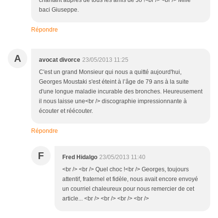
chantant auprès de tous les amis de Jo !<br /> <br /> Mille
baci Giuseppe.
Répondre
A
avocat divorce
23/05/2013 11:25
C'est un grand Monsieur qui nous a quitté aujourd'hui,
Georges Moustaki s'est éteint à l’âge de 79 ans à la suite
d'une longue maladie incurable des bronches. Heureusement
il nous laisse une<br /> discographie impressionnante à
écouter et réécouter.
Répondre
F
Fred Hidalgo
23/05/2013 11:40
<br /> <br /> Quel choc !<br /> Georges, toujours
attentif, fraternel et fidèle, nous avait encore envoyé
un courriel chaleureux pour nous remercier de cet
article... <br /> <br /> <br /> <br />