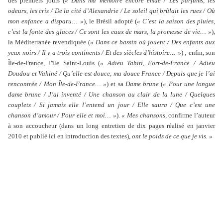
des premiers jours (
« Dans ma mémoire encore émue / Les parfums, les
odeurs, les cris / De la cité d’Alexandrie / Le soleil qui brûlait les rues / Où
mon enfance a disparu… »
), le Brésil adopté (
« C’est la saison des pluies,
c’est la fonte des glaces / Ce sont les eaux de mars, la promesse de vie… »
),
la Méditerranée revendiquée (
« Dans ce bassin où jouent / Des enfants aux
yeux noirs / Il y a trois continents / Et des siècles d’histoire… »
) ; enfin, son
Île-de-France, l’île Saint-Louis (
« Adieu Tahiti, Fort-de-France / Adieu
Doudou et Vahiné / Qu’elle est douce, ma douce France / Depuis que je l’ai
rencontrée / Mon Île-de-France… »
) et sa
Dame brune
(
« Pour une longue
dame brune / J’ai inventé / Une chanson au clair de la lune / Quelques
couplets / Si jamais elle l’entend un jour / Elle saura / Que c’est une
chanson d’amour / Pour elle et moi… »
).
« Mes chansons
, confirme l’auteur
à son accoucheur (dans un long entretien de dix pages réalisé en janvier
2010 et publié ici en introduction des textes),
ont le poids de ce que je vis. »