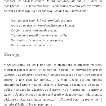
escarpés, les chemins coupés. Il fait confiance au public. Il aura sa
récompense. […] Chante Moustaki ! Ta chanson s’envolera vers des oreilles.
Le temps s’en charge. Tu n’es pas seul. Écoute Guy-Charles Cros :
Avec des mots chantés à voix profonde et douce
Avant qu’un peu de terre n’emplisse notre bouche,
Confier la vie à notre lucide amour.
C’est là notre travail sans trêve et notre fête,
Notre raison de vivre et de mourir poète,
Notre unique et divin recours. »
Vingt ans après, en 1974, une fois les prédictions de Brassens réalisées,
Moustaki paiera sa dette – et de bien belle façon – en écrivant
Les Amis de
Georges
.
« La plupart d’entre eux n’ont pas bougé d’un poil / Ils se baladent
encore la tête dans les étoiles… »
À Marc Legras qui lui rappelle
aujourd’hui l’œuvre « de philosophe, d’écrivain, de moraliste, de poète »
qu’il a vue dans les chansons de Brassens, « Jo » assure qu’il persiste et
signe :
« Je suis heureux d’avoir parlé de lui en de tels termes. »
Mais sans se
déclarer en reste, sans fausse modestie :
« J’ai, moi aussi, la prétention, à
moindre échelle, d’être un peu tout ça. »