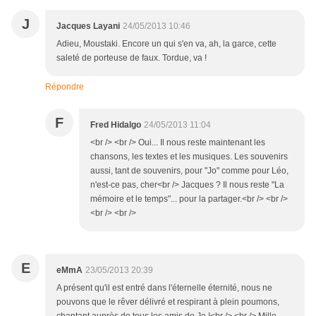
J
Jacques Layani
24/05/2013 10:46
Adieu, Moustaki. Encore un qui s'en va, ah, la garce, cette
saleté de porteuse de faux. Tordue, va !
Répondre
F
Fred Hidalgo
24/05/2013 11:04
<br /> <br /> Oui... Il nous reste maintenant les
chansons, les textes et les musiques. Les souvenirs
aussi, tant de souvenirs, pour "Jo" comme pour Léo,
n'est-ce pas, cher<br /> Jacques ? Il nous reste "La
mémoire et le temps"... pour la partager.<br /> <br />
<br /> <br />
E
eMmA
23/05/2013 20:39
A présent qu'il est entré dans l'éternelle éternité, nous ne
pouvons que le rêver délivré et respirant à plein poumons,