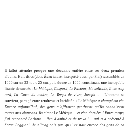
Il fallut attendre presque une décennie entière entre ses deux premiers
albums. Huit titres (dont
Éden blues
, interprété aussi par Piaf) rassemblés en
1960 sur un 33 tours 25 cm, puis douze en 1969, constituant une incroyable
litanie de succès :
Le Métèque
,
Gaspard
,
Le Facteur
,
Ma solitude
,
Il est trop
tard
,
La Carte du tendre
,
Le Temps de vivre
,
Joseph
… ! L’homme se
souvient, partagé entre tendresse et lucidité :
«
Le Métèque
a changé ma vie.
Encore aujourd’hui, des gens m’affirment gentiment qu’ils connaissent
toutes mes chansons. Ils citent
Le Métèque
… et rien derrière ! Entre-temps,
j’ai rencontré Barbara – lien d’amitié et de travail – qui m’a présenté à
Serge Reggiani. Je n’imaginais pas qu’il existait encore des gens de sa