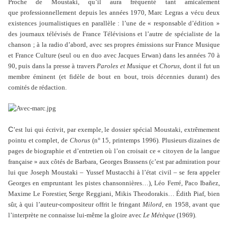
Proche de Moustaki, qu’il aura fréquenté tant amicalement
que professionnellement depuis les années 1970, Marc Legras a vécu deux
existences journalistiques en parallèle : l’une de « responsable d’édition »
des journaux télévisés de France Télévisions et l’autre de spécialiste de la
chanson ; à la radio d’abord, avec ses propres émissions sur France Musique
et France Culture (seul ou en duo avec Jacques Erwan) dans les années 70 à
90, puis dans la presse à travers
Paroles et Musique
et
Chorus
, dont il fut un
membre éminent (et fidèle de bout en bout, trois décennies durant) des
comités de rédaction.
C
’est lui qui écrivit, par exemple, le dossier spécial Moustaki, extrêmement
pointu et complet, de
Chorus
(n° 15, printemps 1996). Plusieurs dizaines de
pages de biographie et d’entretien où l’on croisait ce « citoyen de la langue
française » aux côtés de Barbara, Georges Brassens (c’est par admiration pour
lui que Joseph Moustaki – Yussef Mustacchi à l’état civil – se fera appeler
Georges en empruntant les pistes chansonnières…), Léo Ferré, Paco Ibañez,
Maxime Le Forestier, Serge Reggiani, Mikis Theodorakis… Édith Piaf, bien
sûr, à qui l’auteur-compositeur offrit le fringant
Milord
, en 1958, avant que
l’interprète ne connaisse lui-même la gloire avec
Le Métèque
(1969).