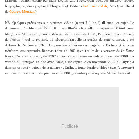
Brassens ; édition établie par Marc Legras. 210 pages, dont quelques annexes (repères
biographiques, discographie, bibliographie). Éditions
Le Cherche Midi
, Paris (site officiel
de
Georges Moustaki
).
_______
NB. Quelques précisions sur certaines vidéos (merci à l’Ina !) illustrant ce sujet. Le
document d’archive où Édith Piaf est filmée chez elle, interprétant
Milord
avec
Marguerite Monnot au piano et Moustaki debout date de 1958 ; l’émission des « Dossiers
de l’écran » qui le reprend, où Moustaki rappelle la genèse de cette chanson, a été
diffusée le 24 janvier 1978. La première vidéo en compagnie de Barbara (
Fleurs de
méninges
, que reprendra Reggiani) date de 1962 (avril) et les deux versions de
La Dame
brune
, l’une en couleur, de 1967 (octobre), et l’autre en noir et blanc, de 1968. La
version du
Métèque
, en duo avec Zazie, a été captée le 28 novembre 2000 à l’Olympia
dans un concert « autour de la guitare ». Enfin, la toute dernière vidéo (
Sans la nommer
)
est tirée d’une émission du premier août 1981 présentée par le regretté Michel Lancelot.
Publicité