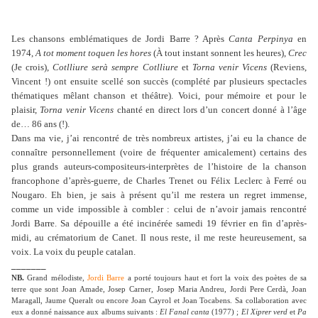
Les chansons emblématiques de Jordi Barre ? Après
Canta Perpinya
en
1974,
A tot moment toquen les hores
(À tout instant sonnent les heures),
Crec
(Je crois),
Cotlliure serà sempre Cotlliure
et
Torna venir Vicens
(Reviens,
Vincent !) ont ensuite scellé son succès (complété par plusieurs spectacles
thématiques mêlant chanson et théâtre). Voici, pour mémoire et pour le
plaisir,
Torna venir Vicens
chanté en direct lors d’un concert donné à l’âge
de… 86 ans (!).
Dans ma vie, j’ai rencontré de très nombreux artistes, j’ai eu la chance de
connaître personnellement (voire de fréquenter amicalement) certains des
plus grands auteurs-compositeurs-interprètes de l’histoire de la chanson
francophone d’après-guerre, de Charles Trenet ou Félix Leclerc à Ferré ou
Nougaro. Eh bien, je sais à présent qu’il me restera un regret immense,
comme un vide impossible à combler : celui de n’avoir jamais rencontré
Jordi Barre. Sa dépouille a été incinérée samedi 19 février en fin d’après-
midi, au crématorium de Canet. Il nous reste, il me reste heureusement, sa
voix. La voix du peuple catalan.
_______
NB.
Grand mélodiste,
Jordi Barre
a porté toujours haut et fort la voix des poètes de sa
terre que sont Joan Amade, Josep Carner, Josep Maria Andreu, Jordi Pere Cerdà, Joan
Maragall, Jaume Queralt ou encore Joan Cayrol et Joan Tocabens. Sa collaboration avec
eux a donné naissance aux albums suivants :
El Fanal canta
(1977) ;
El Xiprer verd
et
Pa