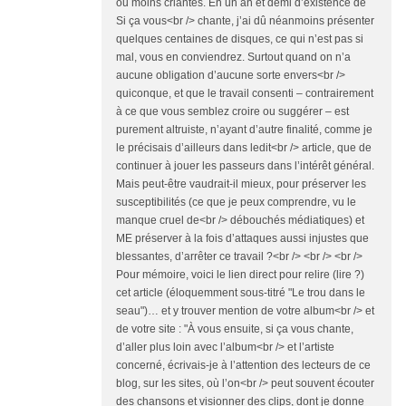
ou moins criantes. En un an et demi d’existence de
Si ça vous<br /> chante, j’ai dû néanmoins présenter
quelques centaines de disques, ce qui n’est pas si
mal, vous en conviendrez. Surtout quand on n’a
aucune obligation d’aucune sorte envers<br />
quiconque, et que le travail consenti – contrairement
à ce que vous semblez croire ou suggérer – est
purement altruiste, n’ayant d’autre finalité, comme je
le précisais d’ailleurs dans ledit<br /> article, que de
continuer à jouer les passeurs dans l’intérêt général.
Mais peut-être vaudrait-il mieux, pour préserver les
susceptibilités (ce que je peux comprendre, vu le
manque cruel de<br /> débouchés médiatiques) et
ME préserver à la fois d’attaques aussi injustes que
blessantes, d’arrêter ce travail ?<br /> <br /> <br />
Pour mémoire, voici le lien direct pour relire (lire ?)
cet article (éloquemment sous-titré "Le trou dans le
seau")… et y trouver mention de votre album<br /> et
de votre site : "À vous ensuite, si ça vous chante,
d’aller plus loin avec l’album<br /> et l’artiste
concerné, écrivais-je à l’attention des lecteurs de ce
blog, sur les sites, où l’on<br /> peut souvent écouter
des chansons et visionner des clips, dont je donne