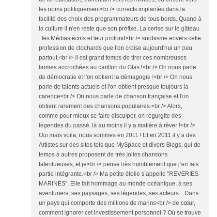
les noms politiquement<br /> corrects implantés dans la
facilité des choix des programmateurs de tous bords. Quand à
la culture il n'en reste que son préfixe. La cerise sur le gâteau
: les Médias écrits et leur profond<br /> snobisme envers cette
profession de clochards que l'on croise aujourd'hui un peu
partout.<br /> Il est grand temps de tirer ces nombreuses
larmes accrochées au carillon du Glas !<br /> On nous parle
de démocratie et l'on obtient la démagogie !<br /> On nous
parle de talents actuels et l'on obtient presque toujours la
carence<br /> On nous parle de chanson française et l'on
obtient rarement des chansons populaires.<br /> Alors,
comme pour mieux se faire disculper, on régurgite des
légendes du passé, là au moins il y a matière à rêver !<br />
Oui mais voila, nous sommes en 2011 ! Et en 2011 il y a des
Artistes sur des sites tels que MySpace et divers Blogs, qui de
temps à autres proposent de très jolies chansons
talentueuses, et je<br /> pense très humblement que j’en fais
partie intégrante.<br /> Ma petite étoile s’appelle "REVERIES
MARINES". Elle fait hommage au monde océanique, à ses
aventuriers, ses paysages, ses légendes, ses acteurs... Dans
un pays qui comporte des millions de marins<br /> de cœur,
comment ignorer cet investissement personnel ? Où se trouve