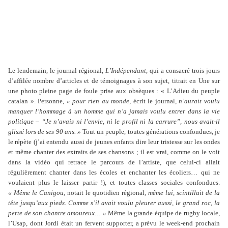
Le lendemain, le journal régional,
L’Indépendant
, qui a consacré trois jours
d’affilée nombre d’articles et de témoignages à son sujet, titrait en Une sur
une photo pleine page de foule prise aux obsèques : « L’Adieu du peuple
catalan ». Personne,
« pour rien au monde
, écrit le journal,
n’aurait voulu
manquer l’hommage à un homme qui n’a jamais voulu entrer dans la vie
politique – “Je n’avais ni l’envie, ni le profil ni la carrure”, nous avait-il
glissé lors de ses 90 ans. »
Tout un peuple, toutes générations confondues, je
le répète (j’ai entendu aussi de jeunes enfants dire leur tristesse sur les ondes
et même chanter des extraits de ses chansons ; il est vrai, comme on le voit
dans la vidéo qui retrace le parcours de l’artiste, que celui-ci allait
régulièrement chanter dans les écoles et enchanter les écoliers… qui ne
voulaient plus le laisser partir !), et toutes classes sociales confondues.
« Même le Canigou,
notait le quotidien régional,
même lui, scintillait de la
tête jusqu’aux pieds. Comme s’il avait voulu pleurer aussi, le grand roc, la
perte de son chantre amoureux… »
Même la grande équipe de rugby locale,
l’Usap, dont Jordi était un fervent supporter, a prévu le week-end prochain