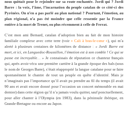
nous quittait pour le rejoindre sur sa route enchantée. Jordi qui ? Jordi
Barre : la voix, l’âme, l’incarnation du peuple catalan de ce côté-ci des
Pyrénées. On n’en a pas parlé au plan national ? Pourtant, l’émotion, au
plan régional, n’a pas été moindre que celle ressentie par la France
entière à la mort de Trenet, ou plus récemment à celle de Ferrat.
C’est mon ami Bernard, catalan d’adoption bien au fait de mon histoire
familiale complexe avec cette terre (voir
« Cali à bras-le-cœur »
), qui m’a
alerté à plusieurs centaines de kilomètres de distance :
« Jordi Barre est
mort, et ici, en Languedoc-Roussillon, l’émotion est à son comble ! Ce qui se
passe est incroyable… »
Je connaissais de réputation ce chanteur français
qui, après avoir vécu une première carrière à la grande époque des bals (sous
le nom de Georges Barre), s’était réapproprié la langue catalane pour se faire
spontanément le chantre de tout un peuple en quête d’identité. Mais je
n’imaginais pas l’importance qu’il avait pu prendre au fil du temps (il avait
90 ans et avait encore donné pour l’occasion un concert mémorable en mai
dernier) dans cette région qu’il n’a jamais voulu quitter, sauf ponctuellement,
pour aller chanter à l’Olympia (en 1983), dans la péninsule ibérique, en
Grande-Bretagne ou encore au Japon.