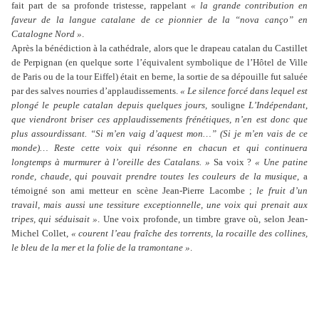
fait part de sa profonde tristesse, rappelant
« la grande contribution en
faveur de la langue catalane de ce pionnier de la “nova canço” en
Catalogne Nord »
.
Après la bénédiction à la cathédrale, alors que le drapeau catalan du Castillet
de Perpignan (en quelque sorte l’équivalent symbolique de l’Hôtel de Ville
de Paris ou de la tour Eiffel) était en berne, la sortie de sa dépouille fut saluée
par des salves nourries d’applaudissements.
« Le silence forcé dans lequel est
plongé le peuple catalan depuis quelques jours,
souligne
L’Indépendant
,
que viendront briser ces applaudissements frénétiques, n’en est donc que
plus assourdissant. “Si m’en vaig d’aquest mon…” (Si je m’en vais de ce
monde)… Reste cette voix qui résonne en chacun et qui continuera
longtemps à murmurer à l’oreille des Catalans. »
Sa voix ?
« Une patine
ronde, chaude, qui pouvait prendre toutes les couleurs de la musique
, a
témoigné son ami metteur en scène Jean-Pierre Lacombe ;
le fruit d’un
travail, mais aussi une tessiture exceptionnelle, une voix qui prenait aux
tripes, qui séduisait »
. Une voix profonde, un timbre grave où, selon Jean-
Michel Collet,
« courent l’eau fraîche des torrents, la rocaille des collines,
le bleu de la mer et la folie de la tramontane »
.