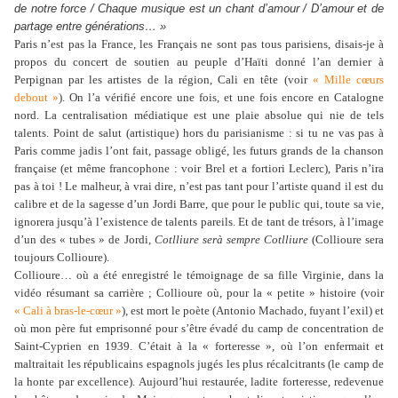
de notre force / Chaque musique est un chant d’amour / D’amour et de
partage entre générations… »
Paris n’est pas la France, les Français ne sont pas tous parisiens, disais-je à
propos du concert de soutien au peuple d’Haïti donné l’an dernier à
Perpignan par les artistes de la région, Cali en tête (voir
« Mille cœurs
debout »
). On l’a vérifié encore une fois, et une fois encore en Catalogne
nord. La centralisation médiatique est une plaie absolue qui nie de tels
talents. Point de salut (artistique) hors du parisianisme : si tu ne vas pas à
Paris comme jadis l’ont fait, passage obligé, les futurs grands de la chanson
française (et même francophone : voir Brel et a fortiori Leclerc), Paris n’ira
pas à toi ! Le malheur, à vrai dire, n’est pas tant pour l’artiste quand il est du
calibre et de la sagesse d’un Jordi Barre, que pour le public qui, toute sa vie,
ignorera jusqu’à l’existence de talents pareils. Et de tant de trésors, à l’image
d’un des « tubes » de Jordi,
Cotlliure serà sempre Cotlliure
(Collioure sera
toujours Collioure).
Collioure… où a été enregistré le témoignage de sa fille Virginie, dans la
vidéo résumant sa carrière ; Collioure où, pour la « petite » histoire (voir
« Cali à bras-le-cœur »
), est mort le poète (Antonio Machado, fuyant l’exil) et
où mon père fut emprisonné pour s’être évadé du camp de concentration de
Saint-Cyprien en 1939. C’était à la « forteresse », où l’on enfermait et
maltraitait les républicains espagnols jugés les plus récalcitrants (le camp de
la honte par excellence). Aujourd’hui restaurée, ladite forteresse, redevenue