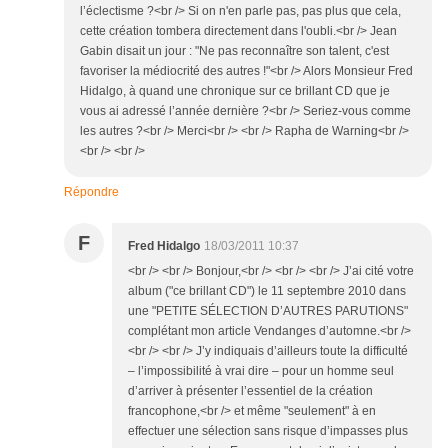
l’éclectisme ?<br /> Si on n'en parle pas, pas plus que cela,
cette création tombera directement dans l'oubli.<br /> Jean
Gabin disait un jour : "Ne pas reconnaître son talent, c'est
favoriser la médiocrité des autres !"<br /> Alors Monsieur Fred
Hidalgo, à quand une chronique sur ce brillant CD que je
vous ai adressé l’année dernière ?<br /> Seriez-vous comme
les autres ?<br /> Merci<br /> <br /> Rapha de Warning<br />
<br /> <br />
Répondre
F
Fred Hidalgo
18/03/2011 10:37
<br /> <br /> Bonjour,<br /> <br /> <br /> J’ai cité votre
album ("ce brillant CD") le 11 septembre 2010 dans
une "PETITE SÉLECTION D’AUTRES PARUTIONS"
complétant mon article Vendanges d’automne.<br />
<br /> <br /> J’y indiquais d’ailleurs toute la difficulté
– l’impossibilité à vrai dire – pour un homme seul
d’arriver à présenter l’essentiel de la création
francophone,<br /> et même "seulement" à en
effectuer une sélection sans risque d’impasses plus