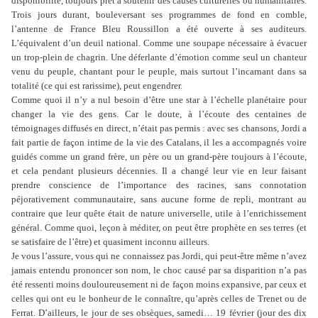
disponibilité, toujours prêt à soutenir des causes culturelles ou humanitaires.
Trois jours durant, bouleversant ses programmes de fond en comble,
l’antenne de France Bleu Roussillon a été ouverte à ses auditeurs.
L’équivalent d’un deuil national. Comme une soupape nécessaire à évacuer
un trop-plein de chagrin. Une déferlante d’émotion comme seul un chanteur
venu du peuple, chantant pour le peuple, mais surtout l’incarnant dans sa
totalité (ce qui est rarissime), peut engendrer.
Comme quoi il n’y a nul besoin d’être une star à l’échelle planétaire pour
changer la vie des gens. Car le doute, à l’écoute des centaines de
témoignages diffusés en direct, n’était pas permis : avec ses chansons, Jordi a
fait partie de façon intime de la vie des Catalans, il les a accompagnés voire
guidés comme un grand frère, un père ou un grand-père toujours à l’écoute,
et cela pendant plusieurs décennies. Il a changé leur vie en leur faisant
prendre conscience de l’importance des racines, sans connotation
péjorativement communautaire, sans aucune forme de repli, montrant au
contraire que leur quête était de nature universelle, utile à l’enrichissement
général. Comme quoi, leçon à méditer, on peut être prophète en ses terres (et
se satisfaire de l’être) et quasiment inconnu ailleurs.
Je vous l’assure, vous qui ne connaissez pas Jordi, qui peut-être même n’avez
jamais entendu prononcer son nom, le choc causé par sa disparition n’a pas
été ressenti moins douloureusement ni de façon moins expansive, par ceux et
celles qui ont eu le bonheur de le connaître, qu’après celles de Trenet ou de
Ferrat. D’ailleurs, le jour de ses obsèques, samedi… 19 février (jour des dix