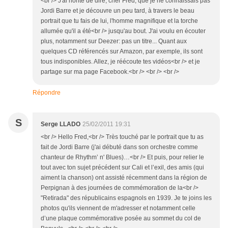
<br /> J'ai honte de dire, cher Fred, que je ne connaissais pas
Jordi Barre et je découvre un peu tard, à travers le beau
portrait que tu fais de lui, l'homme magnifique et la torche
allumée qu'il a été<br /> jusqu'au bout. J'ai voulu en écouter
plus, notamment sur Deezer: pas un titre... Quant aux
quelques CD référencés sur Amazon, par exemple, ils sont
tous indisponibles. Allez, je réécoute tes vidéos<br /> et je
partage sur ma page Facebook.<br /> <br /> <br />
Répondre
S
Serge LLADO
25/02/2011 19:31
<br /> Hello Fred,<br /> Très touché par le portrait que tu as
fait de Jordi Barre (j'ai débuté dans son orchestre comme
chanteur de Rhythm’ n' Blues)…<br /> Et puis, pour relier le
tout avec ton sujet précédent sur Cali et l’exil, des amis (qui
aiment la chanson) ont assisté récemment dans la région de
Perpignan à des journées de commémoration de la<br />
"Retirada" des républicains espagnols en 1939. Je te joins les
photos qu'ils viennent de m'adresser et notamment celle
d’une plaque commémorative posée au sommet du col de