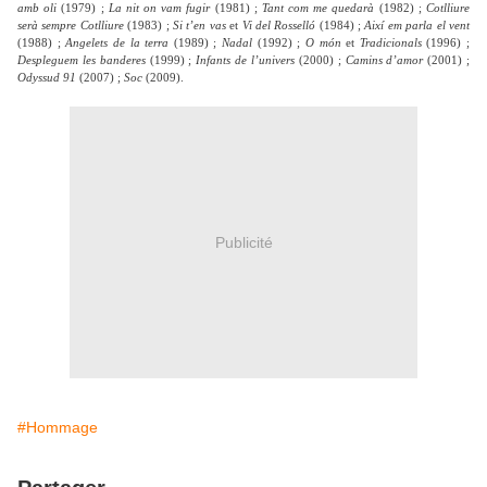
amb oli
(1979) ;
La nit on vam fugir
(1981) ;
Tant com me quedarà
(1982) ;
Cotlliure
serà sempre Cotlliure
(1983) ;
Si t’en vas
et
Vi del Rosselló
(1984) ;
Així em parla el vent
(1988) ;
Angelets de la terra
(1989) ;
Nadal
(1992) ;
O món
et
Tradicionals
(1996) ;
Despleguem les banderes
(1999) ;
Infants de l’univers
(2000) ;
Camins d’amor
(2001) ;
Odyssud 91
(2007) ;
Soc
(2009).
Publicité
#Hommage