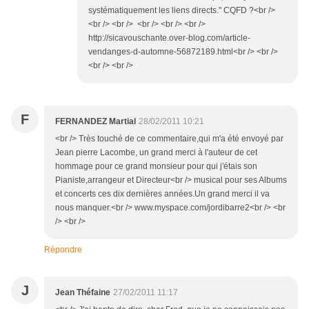
systématiquement les liens directs." CQFD ?<br />
<br /> <br /> <br /> <br /> <br />
http://sicavouschante.over-blog.com/article-
vendanges-d-automne-56872189.html<br /> <br />
<br /> <br />
F
FERNANDEZ Martial
28/02/2011 10:21
<br /> Très touché de ce commentaire,qui m'a été envoyé par
Jean pierre Lacombe, un grand merci à l'auteur de cet
hommage pour ce grand monsieur pour qui j'étais son
Pianiste,arrangeur et Directeur<br /> musical pour ses Albums
et concerts ces dix dernières années.Un grand merci il va
nous manquer.<br /> www.myspace.com/jordibarre2<br /> <br
/> <br />
Répondre
J
Jean Théfaine
27/02/2011 11:17