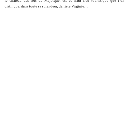
le château des rois de Majorque, est ce haut lieu touristique que l’on
distingue, dans toute sa splendeur, derrière Virginie…