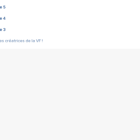
e 5
e 4
e 3
s créatrices de la VF !
e 2
e 1
e Mektoub My Love arrive enfin ! Rencontre avec Shaïn Boumedine et Sal
i : après Toni en famille
elle réalise le bouleversant Dites lui que je l'aime
ais ! Rencontre autour de Vie privée de Rebecca Zlotowski
 de Marguerite, Grave... Rencontre avec Ella Rumpf
 Les Rêveurs, un film intime sur la santé mentale