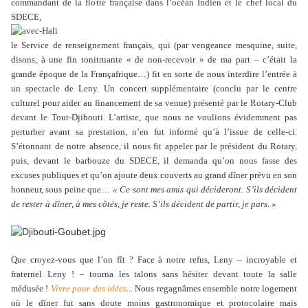
commandant de la flotte française dans l’océan Indien et le chef local du
SDECE,
le Service de renseignement français, qui (par vengeance mesquine, suite,
disons, à une fin tonitruante « de non-recevoir » de ma part – c’était la
grande époque de la Françafrique…) fit en sorte de nous interdire l’entrée à
un spectacle de Leny. Un concert supplémentaire (conclu par le centre
culturel pour aider au financement de sa venue) présenté par le Rotary-Club
devant le Tout-Djibouti. L’artiste, que nous ne voulions évidemment pas
perturber avant sa prestation, n’en fut informé qu’à l’issue de celle-ci.
S’étonnant de notre absence, il nous fit appeler par le président du Rotary,
puis, devant le barbouze du SDECE, il demanda qu’on nous fasse des
excuses publiques et qu’on ajoute deux couverts au grand dîner prévu en son
honneur, sous peine que…
« Ce sont mes amis qui décideront. S’ils décident
de rester à dîner, à mes côtés, je reste. S’ils décident de partir, je pars. »
Que croyez-vous que l’on fît ? Face à notre refus, Leny – incroyable et
fraternel Leny ! – tourna les talons sans hésiter devant toute la salle
médusée !
Viv
re pour des idées
...
Nous regagnâmes ensemble notre logement
où le dîner fut sans doute moins gastronomique et protocolaire mais