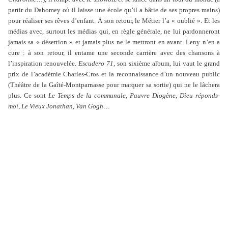
partir du Dahomey où il laisse une école qu’il a bâtie de ses propres mains)
pour réaliser ses rêves d’enfant. À son retour, le Métier l’a « oublié ». Et les
médias avec, surtout les médias qui, en règle générale, ne lui pardonneront
jamais sa « désertion » et jamais plus ne le mettront en avant. Leny n’en a
cure : à son retour, il entame une seconde carrière avec des chansons à
l’inspiration renouvelée.
Escudero 71
, son sixième album, lui vaut le grand
prix de l’académie Charles-Cros et la reconnaissance d’un nouveau public
(Théâtre de la Gaîté-Montparnasse pour marquer sa sortie) qui ne le lâchera
plus. Ce sont
Le Temps de la communale
,
Pauvre Diogène
,
Dieu réponds-
moi
,
Le Vieux Jonathan
,
Van Gogh
…