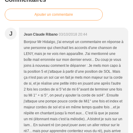
Ajouter un commentaire
J
Jean Claude Ribano
03/10/2018 20:44
Bonjour Mr Hidalgo, j'ai envoyé un commentaire en réponse à
une personne qui cherchait les accords d'une chanson de
LENY, mais je ne vois rien apparaître. J'ai mentionné une
boîte mail erronnée sur mon dernier envoi... Du coup je vous
joins à nouveau comment le dépanner : Je mets mon capo à
la position 5 et j'attaque à partir d’une position de SOL. Mais
ça n'est pas un sol car en fait je mets mon majeur sur la corde
de si, et je réalise une petite intro en jouant une après l'autre
2 fois les cordes de si 5°et de mi 6°avant de terminer une fois
su Mi 1° + si 5°, on peut y ajouter la corde de sol4°. Ensuite
j'attaque une pompe pouce corde de Mi1° une fois et index et
majeur cordes de sol et si en même temps quatre fois ...et je
répète en chantant jusqu’à mort aux... C'est là que je passe
un mi (étonnant mais c'est la mélodie)...A bistrot je suis sur un
lam... En suivant ré (on peut jouer avec un aller retour sur le
ré7... mais pour apprendre contentez vous du ré), puis arrive