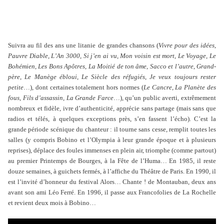
Suivra au fil des ans une litanie de grandes chansons (
Vivre pour des idées
,
Pauvre Diable
,
L’An 3000
,
Si j’en ai vu
,
Mon voisin est mort
,
Le Voyage
,
Le
Bohémien
,
Les Bons Apôtres
,
La Moitié de ton âme
,
Sacco et l’autre
,
Grand-
père
,
Le Manège ébloui
,
Le Siècle des réfugiés
,
Je veux toujours rester
petite
…), dont certaines totalement hors normes (
Le Cancre
,
La Planète des
fous
,
Fils d’assassin
,
La Grande Farce
…), qu’un public averti, extrêmement
nombreux et fidèle, ivre d’authenticité, apprécie sans partage (mais sans que
radios et télés, à quelques exceptions près, s’en fassent l’écho). C’est la
grande période scénique du chanteur : il tourne sans cesse, remplit toutes les
salles (y compris Bobino et l’Olympia à leur grande époque et à plusieurs
reprises), déplace des foules immenses en plein air, triomphe (comme partout)
au premier Printemps de Bourges, à la Fête de l’Huma… En 1985, il reste
douze semaines, à guichets fermés, à l’affiche du Théâtre de Paris. En 1990, il
est l’invité d’honneur du festival Alors… Chante ! de Montauban, deux ans
avant son ami Léo Ferré. En 1996, il passe aux Francofolies de La Rochelle
et revient deux mois à Bobino…