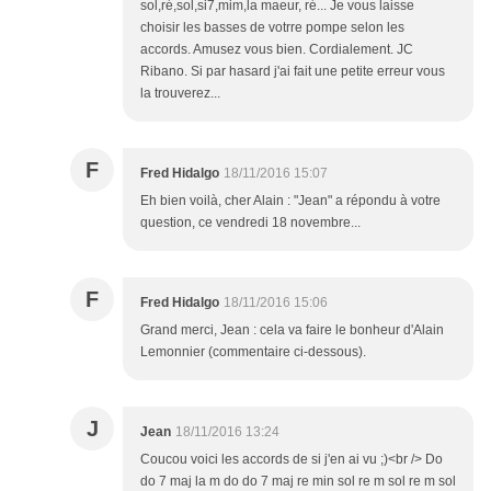
sol,ré,sol,si7,mim,la maeur, ré... Je vous laisse
choisir les basses de votrre pompe selon les
accords. Amusez vous bien. Cordialement. JC
Ribano. Si par hasard j'ai fait une petite erreur vous
la trouverez...
F
Fred Hidalgo
18/11/2016 15:07
Eh bien voilà, cher Alain : "Jean" a répondu à votre
question, ce vendredi 18 novembre...
F
Fred Hidalgo
18/11/2016 15:06
Grand merci, Jean : cela va faire le bonheur d'Alain
Lemonnier (commentaire ci-dessous).
J
Jean
18/11/2016 13:24
Coucou voici les accords de si j'en ai vu ;)<br /> Do
do 7 maj la m do do 7 maj re min sol re m sol re m sol