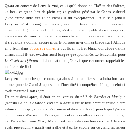
Quant au concert de Leny, le vrai, celui qu’il donna au Théâtre des Salines,
un beau et grand lieu de plein air, en gradins, géré par le Centre culturel
(avec entrée libre aux Djiboutiens), il fut exceptionnel. On le sait, jamais
Leny ne s’est ménagé sur scène, suscitant toujours une rare intensité
émotionnelle (aucune vidéo, hélas, n’est vraiment capable d’en témoigner),
mais ce soir-là, sous la lune et dans une chaleur volcanique (et fusionnelle),
il s’évertua à donner encore plus. Et lorsque intervint sa tirade sur l’Afrique
en prison, dans
Sacco et l’autre
, le public en noir et blanc, qui découvrait la
chanson, lui fit une ovation aussi longue que spontanée. Le lendemain, pour
Le Réveil de Djibouti
, l’hebdo national, j’écrivis que ce concert rappelait les
meilleurs de Brel…
Leny en fut touché qui commença alors à me confier son admiration sans
bornes pour le Grand Jacques… et l’hostilité incompréhensible que celui-ci
avait montrée à son égard.
Un an et demi après, il était en couverture du n° 2 de
Paroles et Musique
(mensuel « de la chanson vivante » dont il fut le tout premier artiste à être
informé du projet, comme il s’en souvient dans son livre), pour lequel j’avais
eu la chance d’assister à l’enregistrement de son album
Grand-père
arrangé
par l’excellent Jean Musy. Mais il est temps de conclure ce sujet ! Je vous
avais prévenu. Il y aurait tant à dire et à écrire encore sur ce grand monsieur