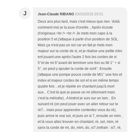
J
Jean-Claude RIBANO
03/10/2018 20:01
Deux ans plus tard, mais c'est mieux que rien. Voilà
comment moi je la joue d'oreille... Après écoute
d'originaux.<br /> <br /> Je mets mon capo à la
position 5 et j'attaque à partir d'un position de SOL.
Mais ça n'est pas un sol car en fait je mets mon
majeur sur la corde de si, et je réalise une petite intro
ent jouant une après l'autre 2 fois les cordes de si
5°et de mi 6°avant de terminer une fois su Mi 1° + si
5°, on peut y ajouter la corde de sol4°. Ensuite
j'attaque une pompe pouce corde de Mi1° une fois et
index et majeur cordes de sol et si en même temps
quatre fois ...et je répète en chantant juqu'à mort
aux... C'est là que je passe un mi (étonnant mais
c'est la mélodie)...A bistrot je suis sur un lam... En
suivant ré (on peut jouer avec un aller retour sur le
ré7... mais pour apprendre contentez vous du ré),
puis arrive le vrai sol, et puis un si 7, ensuite un mim ,
et là vous allez trouver en chantant, ré, sol, mim, ré
sans la corde de mi, do, mim, do, si7.(refrain : si7, ré,