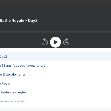
 Battle Royale - DayZ
 DayZ
 a 13 ans (et vous l'avez ignoré)
e (littéralement)
im Rayan
 toutes les règles
s les jeux vidéo
us choquant de Rockstar ? - Le scandale BULLY