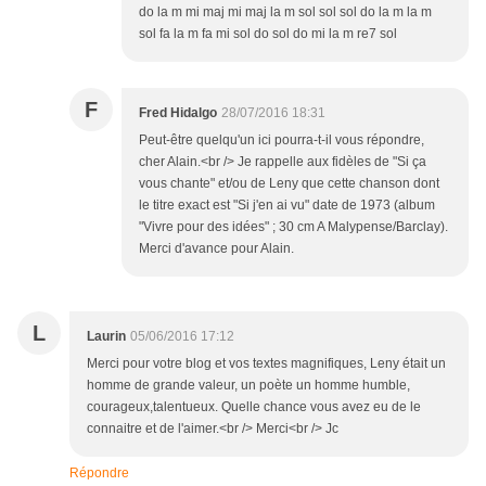
do la m mi maj mi maj la m sol sol sol do la m la m
sol fa la m fa mi sol do sol do mi la m re7 sol
F
Fred Hidalgo
28/07/2016 18:31
Peut-être quelqu'un ici pourra-t-il vous répondre,
cher Alain.<br /> Je rappelle aux fidèles de "Si ça
vous chante" et/ou de Leny que cette chanson dont
le titre exact est "Si j'en ai vu" date de 1973 (album
"Vivre pour des idées" ; 30 cm A Malypense/Barclay).
Merci d'avance pour Alain.
L
Laurin
05/06/2016 17:12
Merci pour votre blog et vos textes magnifiques, Leny était un
homme de grande valeur, un poète un homme humble,
courageux,talentueux. Quelle chance vous avez eu de le
connaitre et de l'aimer.<br /> Merci<br /> Jc
Répondre