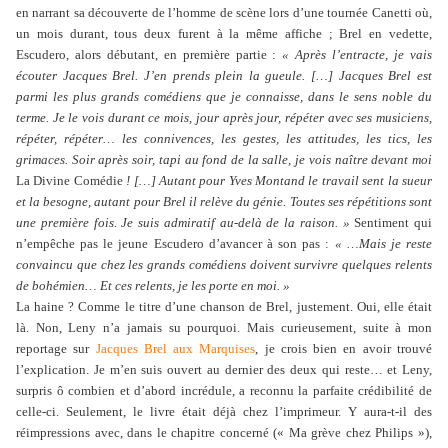
en narrant sa découverte de l’homme de scène lors d’une tournée Canetti où,
un mois durant, tous deux furent à la même affiche ; Brel en vedette,
Escudero, alors débutant, en première partie :
« Après l’entracte, je vais
écouter Jacques Brel. J’en prends plein la gueule. […] Jacques Brel est
parmi les plus grands comédiens que je connaisse, dans le sens noble du
terme. Je le vois durant ce mois, jour après jour, répéter avec ses musiciens,
répéter, répéter… les connivences, les gestes, les attitudes, les tics, les
grimaces. Soir après soir, tapi au fond de la salle, je vois naître devant moi
La Divine Comédie
! […] Autant pour Yves Montand le travail sent la sueur
et la besogne, autant pour Brel il relève du génie. Toutes ses répétitions sont
une première fois. Je suis admiratif au-delà de la raison. »
Sentiment qui
n’empêche pas le jeune Escudero d’avancer à son pas :
« …Mais je reste
convaincu que chez les grands comédiens doivent survivre quelques relents
de bohémien… Et ces relents, je les porte en moi. »
La haine ? Comme le titre d’une chanson de Brel, justement. Oui, elle était
là. Non, Leny n’a jamais su pourquoi. Mais curieusement, suite à mon
reportage sur
Jacques Brel aux Marquises
, je crois bien en avoir trouvé
l’explication. Je m’en suis ouvert au dernier des deux qui reste… et Leny,
surpris ô combien et d’abord incrédule, a reconnu la parfaite crédibilité de
celle-ci. Seulement, le livre était déjà chez l’imprimeur. Y aura-t-il des
réimpressions avec, dans le chapitre concerné (« Ma grève chez Philips »),