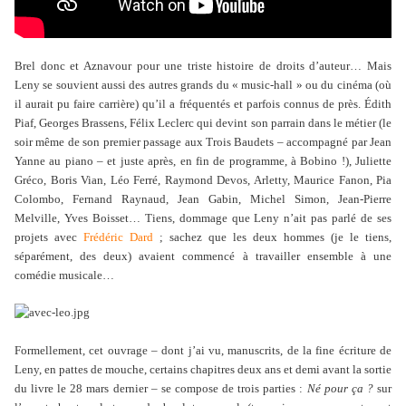
Brel donc et Aznavour pour une triste histoire de droits d’auteur… Mais
Leny se souvient aussi des autres grands du « music-hall » ou du cinéma (où
il aurait pu faire carrière) qu’il a fréquentés et parfois connus de près. Édith
Piaf, Georges Brassens, Félix Leclerc qui devint son parrain dans le métier (le
soir même de son premier passage aux Trois Baudets – accompagné par Jean
Yanne au piano – et juste après, en fin de programme, à Bobino !), Juliette
Gréco, Boris Vian, Léo Ferré, Raymond Devos, Arletty, Maurice Fanon, Pia
Colombo, Fernand Raynaud, Jean Gabin, Michel Simon, Jean-Pierre
Melville, Yves Boisset… Tiens, dommage que Leny n’ait pas parlé de ses
projets avec
Frédéric Dard
; sachez que les deux hommes (je le tiens,
séparément, des deux) avaient commencé à travailler ensemble à une
comédie musicale…
Formellement, cet ouvrage – dont j’ai vu, manuscrits, de la fine écriture de
Leny, en pattes de mouche, certains chapitres deux ans et demi avant la sortie
du livre le 28 mars dernier – se compose de trois parties :
Né pour ça ?
sur