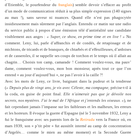
d’Etiemble, le pourfendeur du
franglais
) semble devoir s’effacer au profit
d’un mode de communication réduit à sa plus simple expression (140 signes
au max !), sans saveur ni nuances. Quand elle n’est pas phagocytée
insidieusement mais sûrement par l’anglais. Entendu ce matin sur une radio
du service public à propos d’une émission télé d’antiréalité une candidate
visiblement aux anges :
« Super, ce show, en prime time et en live ! »
No
comment. Leny, lui, parle d’affranchis et de condés, de retapissage et de
michtons, de tricards et de branques, de chtarbés et d’effeuilleuses, d’ardoises
et de casseroles, il se rappelle ses coups de torchon et le temps où il allait au
chagrin… Choisis ton camp, camarade ! Comment voulez-vous, ma pauv’
dame, comment voulez-vous, mon bon monsieur, après tout ce que l’on
entend « au jour d’aujourd’hui », ne pas l’avoir à la caille ?!
Avec les mots de Leny, ce livre, baignant dans la pudeur et la tendresse
(
« Depuis plus de vingt ans, je vis avec Céleste, ma compagne,
précise-t-il à
la coda, en guise de point final.
Elle n’aimerait pas que je dévoile nos
secrets, nos mystères. J’ai le mal de l’Afrique et j’entends les oiseaux. »
), ne
fait cependant jamais l’impasse sur les faiblesses et les malheurs, les erreurs
et les horreurs. Il évoque la guerre d’Espagne (né le 5 novembre 1932, Leny a
fui le franquisme avec ses parents lors de la
Retirada
vers la France où, en
mars 1939, son « p’tit père » fut aussitôt interné au camp de concentration
d’Argelès… comme le mien au même moment) et la Seconde Guerre