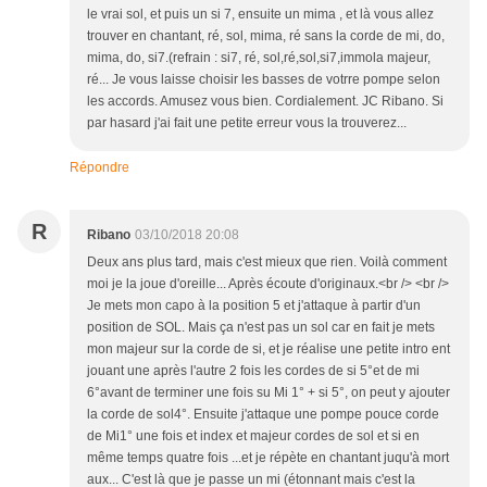
le vrai sol, et puis un si 7, ensuite un mima , et là vous allez
trouver en chantant, ré, sol, mima, ré sans la corde de mi, do,
mima, do, si7.(refrain : si7, ré, sol,ré,sol,si7,immola majeur,
ré... Je vous laisse choisir les basses de votrre pompe selon
les accords. Amusez vous bien. Cordialement. JC Ribano. Si
par hasard j'ai fait une petite erreur vous la trouverez...
Répondre
R
Ribano
03/10/2018 20:08
Deux ans plus tard, mais c'est mieux que rien. Voilà comment
moi je la joue d'oreille... Après écoute d'originaux.<br /> <br />
Je mets mon capo à la position 5 et j'attaque à partir d'un
position de SOL. Mais ça n'est pas un sol car en fait je mets
mon majeur sur la corde de si, et je réalise une petite intro ent
jouant une après l'autre 2 fois les cordes de si 5°et de mi
6°avant de terminer une fois su Mi 1° + si 5°, on peut y ajouter
la corde de sol4°. Ensuite j'attaque une pompe pouce corde
de Mi1° une fois et index et majeur cordes de sol et si en
même temps quatre fois ...et je répète en chantant juqu'à mort
aux... C'est là que je passe un mi (étonnant mais c'est la