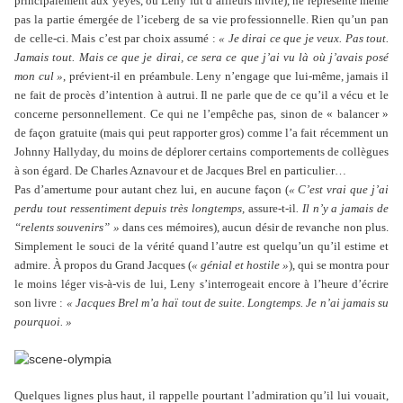
principalement aux yéyés, où Leny fut d’ailleurs invité), ne représente même
pas la partie émergée de l’iceberg de sa vie professionnelle. Rien qu’un pan
de celle-ci. Mais c’est par choix assumé :
« Je dirai ce que je veux. Pas tout.
Jamais tout. Mais ce que je dirai, ce sera ce que j’ai vu là où j’avais posé
mon cul »
, prévient-il en préambule. Leny n’engage que lui-même, jamais il
ne fait de procès d’intention à autrui. Il ne parle que de ce qu’il a vécu et le
concerne personnellement. Ce qui ne l’empêche pas, sinon de « balancer »
de façon gratuite (mais qui peut rapporter gros) comme l’a fait récemment un
Johnny Hallyday, du moins de déplorer certains comportements de collègues
à son égard. De Charles Aznavour et de Jacques Brel en particulier…
Pas d’amertume pour autant chez lui, en aucune façon (
« C’est vrai que j’ai
perdu tout ressentiment depuis très longtemps,
assure-t-il
. Il n’y a jamais de
“relents souvenirs” »
dans ces mémoires), aucun désir de revanche non plus.
Simplement le souci de la vérité quand l’autre est quelqu’un qu’il estime et
admire. À propos du Grand Jacques (
« génial et hostile »
), qui se montra pour
le moins léger vis-à-vis de lui, Leny s’interrogeait encore à l’heure d’écrire
son livre :
« Jacques Brel m’a haï tout de suite. Longtemps. Je n’ai jamais su
pourquoi. »
Quelques lignes plus haut, il rappelle pourtant l’admiration qu’il lui vouait,