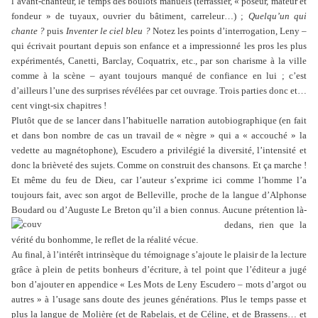
l’avant-chanteur, le temps des boulots manuels (terrassier, « poseur, mateur et
fondeur » de tuyaux, ouvrier du bâtiment, carreleur…) ;
Quelqu’un qui
chante ?
puis
Inventer le ciel bleu ?
Notez les points d’interrogation, Leny –
qui écrivait pourtant depuis son enfance et a impressionné les pros les plus
expérimentés, Canetti, Barclay, Coquatrix, etc., par son charisme à la ville
comme à la scène – ayant toujours manqué de confiance en lui ; c’est
d’ailleurs l’une des surprises révélées par cet ouvrage. Trois parties donc et…
cent vingt-six chapitres !
Plutôt que de se lancer dans l’habituelle narration autobiographique (en fait
et dans bon nombre de cas un travail de « nègre » qui a « accouché » la
vedette au magnétophone), Escudero a privilégié la diversité, l’intensité et
donc la brièveté des sujets. Comme on construit des chansons. Et ça marche !
Et même du feu de Dieu, car l’auteur s’exprime ici comme l’homme l’a
toujours fait, avec son argot de Belleville, proche de la langue d’Alphonse
Boudard ou d’Auguste Le Breton qu’il a bien connus.
Aucune prétention là-
dedans, rien que la
vérité du bonhomme, le reflet de la réalité vécue.
Au final, à l’intérêt intrinsèque du témoignage s’ajoute le plaisir de la lecture
grâce à plein de petits bonheurs d’écriture, à tel point que l’éditeur a jugé
bon d’ajouter en appendice « Les Mots de Leny Escudero – mots d’argot ou
autres » à l’usage sans doute des jeunes générations. Plus le temps passe et
plus la langue de Molière (et de Rabelais, et de Céline, et de Brassens… et