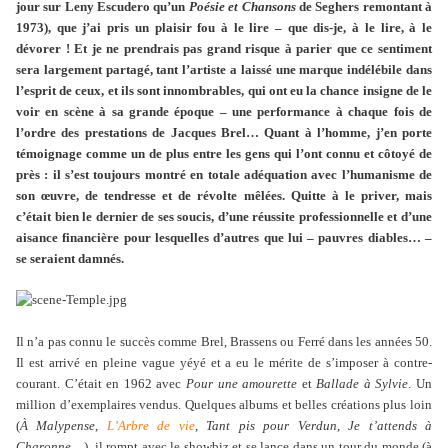
jour sur Leny Escudero qu’un
Poésie et Chansons
de Seghers remontant à
1973), que j’ai pris un plaisir fou à le lire – que dis-je, à le lire, à le
dévorer ! Et je ne prendrais pas grand risque à parier que ce sentiment
sera largement partagé, tant l’artiste a laissé une marque indélébile dans
l’esprit de ceux, et ils sont innombrables, qui ont eu la chance insigne de le
voir en scène à sa grande époque – une performance à chaque fois de
l’ordre des prestations de Jacques Brel… Quant à l’homme, j’en porte
témoignage comme un de plus entre les gens qui l’ont connu et côtoyé de
près : il s’est toujours montré en totale adéquation avec l’humanisme de
son œuvre, de tendresse et de révolte mêlées. Quitte à le priver, mais
c’était bien le dernier de ses soucis, d’une réussite professionnelle et d’une
aisance financière pour lesquelles d’autres que lui – pauvres diables… –
se seraient damnés.
Il n’a pas connu le succès comme Brel, Brassens ou Ferré dans les années 50.
Il est arrivé en pleine vague yéyé et a eu le mérite de s’imposer à contre-
courant. C’était en 1962 avec
Pour une amourette
et
Ballade à Sylvie
. Un
million d’exemplaires vendus. Quelques albums et belles créations plus loin
(
À Malypense
,
L’Arbre de vie
,
Tant pis pour Verdun
,
Je t’attends à
Charonne
…), il rompt avec le showbiz et se lance dans un tour du monde (à