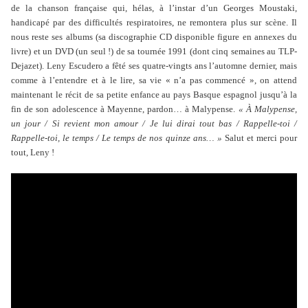
de la chanson française qui, hélas, à l’instar d’un Georges Moustaki,
handicapé par des difficultés respiratoires, ne remontera plus sur scène. Il
nous reste ses albums (sa discographie CD disponible figure en annexes du
livre) et un DVD (un seul !) de sa tournée 1991 (dont cinq semaines au TLP-
Dejazet). Leny Escudero a fêté ses quatre-vingts ans l’automne dernier, mais
comme à l’entendre et à le lire, sa vie « n’a pas commencé », on attend
maintenant le récit de sa petite enfance au pays Basque espagnol jusqu’à la
fin de son adolescence à Mayenne, pardon… à Malypense.
« À Malypense,
un jour / Si revient mon amour / Je lui dirai tout bas / Rappelle-toi /
Rappelle-toi, le temps / Le temps de nos quinze ans… »
Salut et merci pour
tout, Leny !