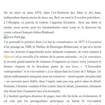
On est alors en mars 1979, dans l’ex-Territoire des Afars et des Issas,
indépendant depuis moins de deux ans. Brel est mort le 9 octobre précédent ;
à l’Olympia, ce jour-là, la vedette s’appelait Escudero... Avec ma chère et
tendre, nous avons joué les intermédiaires entre Leny et le directeur du
centre culturel français Arthur Rimbaud.
J’ai persuadé le premier, dont j’ai fait la connaissance en 1977 à l’occasion
d’un passage au TBB, le Théâtre de Boulogne-Billancourt, et qui m’a invité
chez lui, histoire d’approfondir notre mémoire commune, de venir chanter à
Djibouti
où je travaille à la refonte de la presse nationale ; et j’ai convaincu
le second, grand amateur de chanson, d’organiser sa venue. Leny consacre le
dernier chapitre de la deuxième partie de son livre, « “L’honorable
correspondant” et le vice-amiral », à ce séjour dans la Corne de l’Afrique. Un
séjour suffisamment marquant pour en conserver – trente-quatre ans plus tard
– un souvenir assez fidèle, dans l’esprit, mais pas trop précis dans le détail.
Pourtant, l’histoire vaudrait d’être contée dans le détail, justement, tellement
elle fleure bon l’humanité face à la bestialité.
Il y faudrait quelques dizaines de pages, tant elle fut riche en événements. Il
est vrai que les protagonistes principaux en furent le vice-amiral