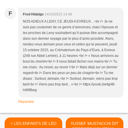
F
Fred Hidalgo
14/10/2015 14:48
NOS ADIEUX A LENY, CE JEUDI A EVREUX…<br /> Je ne
suis pas coutumier de ce genre d’annonces, mais l’épouse et
les proches de Leny souhaitent qu’il puisse être accompagné
dans son dernier voyage par le plus d’amis possible. Alors,
rendez-vous demain pour ceux et celles qui le peuvent, jeudi
15 octobre 2015, au Crématorium du Pays d’Eure, à Evreux
(248 rue Abbé Lemire), à 11 heures.<br /> « Nous arrivions au
bout du chemin<br /> Il nous fallait lâcher nos mains<br /> Tu
me criais : Au revoir, au revoir !<br /> Mais déjà sur un dernier
regard<br /> Dans tes yeux un peu de chagrin<br /> Tu me
disais : Surtout, demain,<br /> Surtout, demain, viens pas trop
tard<br /> Viens pas trop tard... »<br /> https://youtu.be/tg4B-
hW9Bwg
Répondre
< LES ENFANTS DE LÉO
YUSSEF MUSTACCHI DIT