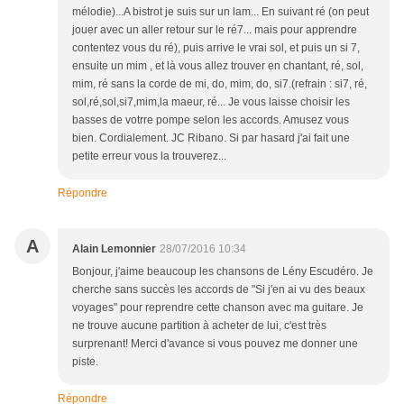
mélodie)...A bistrot je suis sur un lam... En suivant ré (on peut
jouer avec un aller retour sur le ré7... mais pour apprendre
contentez vous du ré), puis arrive le vrai sol, et puis un si 7,
ensuite un mim , et là vous allez trouver en chantant, ré, sol,
mim, ré sans la corde de mi, do, mim, do, si7.(refrain : si7, ré,
sol,ré,sol,si7,mim,la maeur, ré... Je vous laisse choisir les
basses de votrre pompe selon les accords. Amusez vous
bien. Cordialement. JC Ribano. Si par hasard j'ai fait une
petite erreur vous la trouverez...
Répondre
A
Alain Lemonnier
28/07/2016 10:34
Bonjour, j'aime beaucoup les chansons de Lény Escudéro. Je
cherche sans succès les accords de "Si j'en ai vu des beaux
voyages" pour reprendre cette chanson avec ma guitare. Je
ne trouve aucune partition à acheter de lui, c'est très
surprenant! Merci d'avance si vous pouvez me donner une
piste.
Répondre