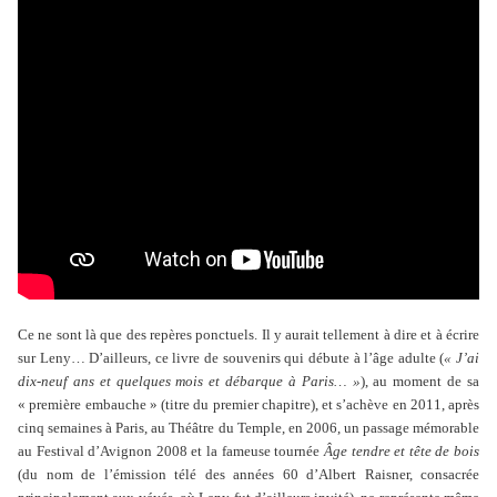
Ce ne sont là que des repères ponctuels. Il y aurait tellement à dire et à écrire
sur Leny… D’ailleurs, ce livre de souvenirs qui débute à l’âge adulte (
« J’ai
dix-neuf ans et quelques mois et débarque à Paris… »
), au moment de sa
« première embauche » (titre du premier chapitre), et s’achève en 2011, après
cinq semaines à Paris, au Théâtre du Temple, en 2006, un passage mémorable
au Festival d’Avignon 2008 et la fameuse tournée
Âge tendre et tête de bois
(du nom de l’émission télé des années 60 d’Albert Raisner, consacrée