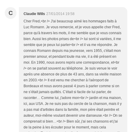
C
Claudie Wills
27/01/2014 19:58
Cher Fred,<br /> J'ai beaucoup aimé les hommages faits à
Luc Romann. Je vous remercie, et je vous appelle cher Fred,
parce qu'à travers les mots, il me semble que je vous connais
bien. Aussi les photos prises de<br /> lui sont si variées, il me
semble que je peux lui parler<br /> et il va me répondre. Je
connais Romann depuis ma jeunesse, vers 1955, c'était mon
premier amour, et pendant toute ma vie, il a été présent en
moi. En 1990, nous avons repris une correspondance, et<br
/> on se parlait souvent au téléphone. Je suis venue le voir
après une absence de plus de 43 ans, dans sa vieille maison
en 2003.<br /> Il est venu me chercher à l'aéroport de
Bordeaux et nous avons passé 4 jours à parler comme si on
ne s’était jamais quittés. C'était si facile de lui parler, de
raconter… Comme lui, j'adore mon<br /> jardin et ma maison,
ici, aux USA. Je ne suis pas du cercle de la chanson, mais il y
a pas mal d'artistes dans la famille, mon père était peintre et
auteur, moi-même voulant devenir une danseuse.<br /> On se
comprenait si bien…<br /> Bien sûr, j'ai ses chansons et j'ai
de la peine à les écouter pour le moment, mais cela