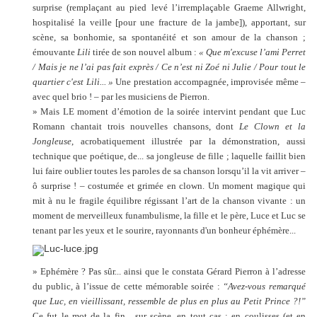
surprise (remplaçant au pied levé l’irremplaçable Graeme Allwright,
hospitalisé la veille [pour une fracture de la jambe]), apportant, sur
scène, sa bonhomie, sa spontanéité et son amour de la chanson ;
émouvante
Lili
tirée de son nouvel album :
« Que m'excuse l’ami Perret
/ Mais je ne l’ai pas fait exprès / Ce n’est ni Zoé ni Julie / Pour tout le
quartier c'est Lili... »
Une prestation accompagnée, improvisée même –
avec quel brio ! – par les musiciens de Pierron.
» Mais LE moment d’émotion de la soirée intervint pendant que Luc
Romann chantait trois nouvelles chansons, dont
Le Clown et la
Jongleuse
, acrobatiquement illustrée par la démonstration, aussi
technique que poétique, de... sa jongleuse de fille ; laquelle faillit bien
lui faire oublier toutes les paroles de sa chanson lorsqu’il la vit arriver –
ô surprise ! – costumée et grimée en clown. Un moment magique qui
mit à nu le fragile équilibre régissant l’art de la chanson vivante : un
moment de merveilleux funambulisme, la fille et le père, Luce et Luc se
tenant par les yeux et le sourire, rayonnants d'un bonheur éphémère...
» Ephémère ? Pas sûr... ainsi que le constata Gérard Pierron à l’adresse
du public, à l’issue de cette mémorable soirée :
“Avez-vous remarqué
que Luc, en vieillissant, ressemble de plus en plus au Petit Prince ?!”
Ce fut le mot de la fin... sur scène, en tout cas : en coulisses (et en