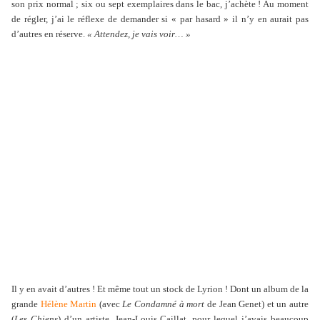
son prix normal ; six ou sept exemplaires dans le bac, j’achète ! Au moment
de régler, j’ai le réflexe de demander si « par hasard » il n’y en aurait pas
d’autres en réserve.
« Attendez, je vais voir… »
Il y en avait d’autres ! Et même tout un stock de Lyrion ! Dont un album de la
grande
Hélène Martin
(avec
Le Condamné à mort
de Jean Genet) et un autre
(
Les Chiens
) d’un artiste, Jean-Louis Caillat, pour lequel j’avais beaucoup