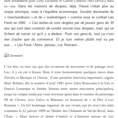
faire notamment pour Leny Escudero et Gilbert Laffaille chez Déclic), mais
en vain.
Dans les maisons de disques, déjà, l’heure n’était plus au
risque artistique, mais à l’équilibre économique. Société dominante de
« merchandisers » et de « marketingers » comme nous le confiait Léo
Ferré en 1992 :
« Ces boîtes-là sont dirigées par de jeunes gens de 35
ans qui sont bien contents de vendre encore mes disques, mais qui se
fichent de savoir ce qu’il y a dedans. Pour ces gens-là, tout ça n’est
rien d’autre que du commerce. Et je suis même plutôt mal vu par
eux… »
Léo Ferré ! Alors, pensez, Luc Romann…
C’est dire, en tout cas, que des occasions de rencontres et de partage, avec
Luc, il y en eut à foison. Dont il reste heureusement quelques traces dans
Paroles et Musique
et
Chorus
: d’une première interview importante, signée
Marc Robine, dès le numéro d’avril 1981 (avec Julos Beaucarne à la Une et
Francis Lemarque et Andrée Simons entre autres rencontres principales),
jusqu’au compte rendu par votre serviteur (paru dans le numéro du printemps
99 de
Chorus
, avec Gréco et Maurane en dossiers) de « la Fête à Luc
Romann ». Un bel hommage organisé, de son vivant, par (et avec) des amis
communs le 22 janvier 1999 au Théâtre des Chalands de Val-de-Reuil, dans
l’Eure.
« Deux heures et demie d’amitié et d’émotion autour de Luc