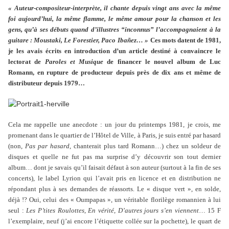
« Auteur-compositeur-interprète, il chante depuis vingt ans avec la même
foi aujourd’hui, la même flamme, le même amour pour la chanson et les
gens, qu’à ses débuts quand d’illustres “inconnus” l’accompagnaient à la
guitare : Moustaki, Le Forestier, Paco Ibañez… »
Ces mots datent de 1981,
je les avais écrits en introduction d’un article destiné à convaincre le
lectorat de
Paroles et Musique
de financer le nouvel album de Luc
Romann, en rupture de producteur depuis près de dix ans et même de
distributeur depuis 1979…
Cela me rappelle une anecdote : un jour du printemps 1981, je crois, me
promenant dans le quartier de l’Hôtel de Ville, à Paris, je suis entré par hasard
(non,
Pas par hasard
, chanterait plus tard Romann…) chez un soldeur de
disques et quelle ne fut pas ma surprise d’y découvrir son tout dernier
album… dont je savais qu’il faisait défaut à son auteur (surtout à la fin de ses
concerts), le label Lyrion qui l’avait pris en licence et en distribution ne
répondant plus à ses demandes de réassorts. Le « disque vert », en solde,
déjà !? Oui, celui des « Oumpapas », un véritable florilège romannien à lui
seul :
Les P’tites Roulottes
,
En vérité
,
D’autres jours s’en viennent
… 15 F
l’exemplaire, neuf (j’ai encore l’étiquette collée sur la pochette), le quart de