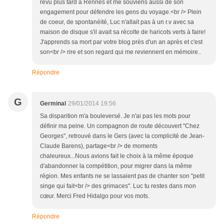
revu plus tard à Rennes et me souviens aussi de son
engagement pour défendre les gens du voyage.<br /> Plein
de coeur, de spontanéité, Luc n'allait pas à un r.v avec sa
maison de disque s'il avait sa récolte de haricots verts à faire!
J'apprends sa mort par votre blog près d'un an après et c'est
son<br /> rire et son regard qui me reviennent en mémoire..
Répondre
G
Germinal
29/01/2014 19:56
Sa disparition m'a bouleversé. Je n'ai pas les mots pour
définir ma peine. Un compagnon de route découvert "Chez
Georges", retrouvé dans le Gers (avec la complicité de Jean-
Claude Barens), partage<br /> de moments
chaleureux...Nous avions fait le choix à la même époque
d'abandonner la compétition, pour migrer dans la même
région. Mes enfants ne se lassaient pas de chanter son "petit
singe qui fait<br /> des grimaces". Luc tu restes dans mon
cœur. Merci Fred Hidalgo pour vos mots.
Répondre