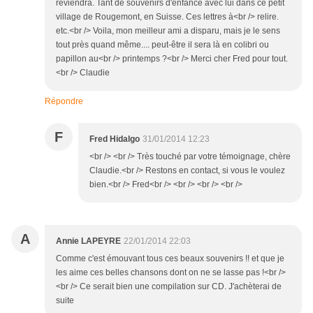
reviendra. Tant de souvenirs d'enfance avec lui dans ce petit
village de Rougemont, en Suisse. Ces lettres à<br /> relire.
etc.<br /> Voila, mon meilleur ami a disparu, mais je le sens
tout près quand même.... peut-être il sera là en colibri ou
papillon au<br /> printemps ?<br /> Merci cher Fred pour tout.
<br /> Claudie
Répondre
F
Fred Hidalgo
31/01/2014 12:23
<br /> <br /> Très touché par votre témoignage, chère
Claudie.<br /> Restons en contact, si vous le voulez
bien.<br /> Fred<br /> <br /> <br /> <br />
A
Annie LAPEYRE
22/01/2014 22:03
Comme c'est émouvant tous ces beaux souvenirs !! et que je
les aime ces belles chansons dont on ne se lasse pas !<br />
<br /> Ce serait bien une compilation sur CD. J'achèterai de
suite