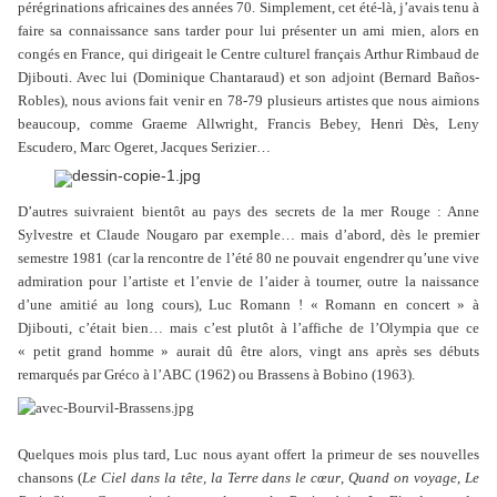
pérégrinations africaines des années 70. Simplement, cet été-là, j’avais tenu à
faire sa connaissance sans tarder pour lui présenter un ami mien, alors en
congés en France, qui dirigeait le Centre culturel français Arthur Rimbaud de
Djibouti. Avec lui (Dominique Chantaraud) et son adjoint (Bernard Baños-
Robles), nous avions fait venir en 78-79 plusieurs artistes que nous aimions
beaucoup, comme Graeme Allwright, Francis Bebey, Henri Dès, Leny
Escudero, Marc Ogeret, Jacques Serizier…
D’autres suivraient bientôt au pays des secrets de la mer Rouge : Anne
Sylvestre et Claude Nougaro par exemple… mais d’abord, dès le premier
semestre 1981 (car la rencontre de l’été 80 ne pouvait engendrer qu’une vive
admiration pour l’artiste et l’envie de l’aider à tourner, outre la naissance
d’une amitié au long cours), Luc Romann ! « Romann en concert » à
Djibouti, c’était bien… mais c’est plutôt à l’affiche de l’Olympia que ce
« petit grand homme » aurait dû être alors, vingt ans après ses débuts
remarqués par Gréco à l’ABC (1962) ou Brassens à Bobino (1963).
Quelques mois plus tard, Luc nous ayant offert la primeur de ses nouvelles
chansons (
Le Ciel dans la tête, la Terre dans le cœur
,
Quand on voyage
,
Le