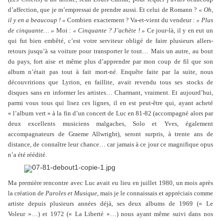
d’affection, que je m’empressai de prendre aussi. Et celui de Romann ?
« Oh,
il y en a beaucoup ! »
Combien exactement ? Va-et-vient du vendeur :
« Plus
de cinquante… »
Moi :
« Cinquante ? J’achète ! »
Ce jour-là, il y en eut un
qui fut bien embêté, c’est votre serviteur obligé de faire plusieurs allers-
retours jusqu’à sa voiture pour transporter le tout… Mais un autre, au bout
du pays, fort aise et même plus d’apprendre par mon coup de fil que son
album n’était pas tout à fait mort-né. Enquête faite par la suite, nous
découvririons que Lyrion, en faillite, avait revendu tous ses stocks de
disques sans en informer les artistes… Charmant, vraiment. Et aujourd’hui,
parmi vous tous qui lisez ces lignes, il en est peut-être qui, ayant acheté
« l’album vert » à la fin d’un concert de Luc en 81-82 (accompagné alors par
deux excellents musiciens malgaches, Solo et Yves, également
accompagnateurs de Graeme Allwright), seront surpris, à trente ans de
distance, de connaître leur chance… car jamais à ce jour ce magnifique opus
n’a été réédité.
Ma première rencontre avec Luc avait eu lieu en juillet 1980, un mois après
la création de
Paroles et Musique
, mais je le connaissais et appréciais comme
artiste depuis plusieurs années déjà, ses deux albums de 1969 (« Le
Voleur »…) et 1972 (« La Liberté »…) nous ayant même suivi dans nos