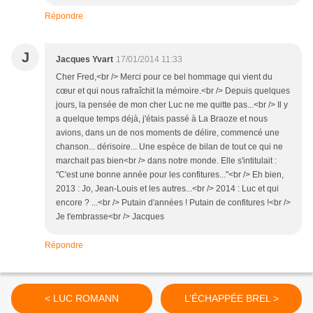
Répondre
J
Jacques Yvart
17/01/2014 11:33
Cher Fred,<br /> Merci pour ce bel hommage qui vient du
cœur et qui nous rafraîchit la mémoire.<br /> Depuis quelques
jours, la pensée de mon cher Luc ne me quitte pas...<br /> Il y
a quelque temps déjà, j'étais passé à La Braoze et nous
avions, dans un de nos moments de délire, commencé une
chanson... dérisoire... Une espèce de bilan de tout ce qui ne
marchait pas bien<br /> dans notre monde. Elle s'intitulait :
"C'est une bonne année pour les confitures..."<br /> Eh bien,
2013 : Jo, Jean-Louis et les autres...<br /> 2014 : Luc et qui
encore ? ...<br /> Putain d'années ! Putain de confitures !<br />
Je t'embrasse<br /> Jacques
Répondre
< LUC ROMANN
L’ÉCHAPPÉE BREL >