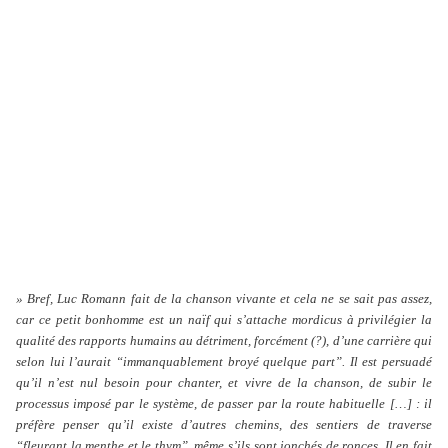
» Bref, Luc Romann fait de la chanson vivante et cela ne se sait pas assez,
car ce petit bonhomme est un naïf qui s’attache mordicus à privilégier la
qualité des rapports humains au détriment, forcément (?), d’une carrière qui
selon lui l’aurait “immanquablement broyé quelque part”. Il est persuadé
qu’il n’est nul besoin pour chanter, et vivre de la chanson, de subir le
processus imposé par le système, de passer par la route habituelle […] : il
préfère penser qu’il existe d’autres chemins, des sentiers de traverse
“fleurant la menthe et le thym”, même s’ils sont jonchés de ronces. Il en fait