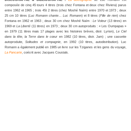
composée de cinq 45 tours 4 titres (trois chez Fontana et deux chez Riviera) parus
entre 1962 et 1965 ; trois 45t 2 titres (chez Moshé Naïm) entre 1970 et 1973 ; deux
25 cm 10 titres (
Luc Romann chante… Luc Romann
) et 8 titres (
Fille de rien
) chez
Fontana en 1962 et 1963 ; deux 30 cm chez Moshé Naïm :
Le Voleur
(13 titres) en
1969 et
La Liberté
(11 titres) en 1973 ; deux 30 cm autoproduits : « Les Oumpapas »
en 1979 (11 titres mais 17 plages avec les histoires brèves, distr. Lyrion),
Le Ciel
dans la tête, la Terre dans le cœur
en 1982 (10 titres, distr. Jam) ; une cassette
autoproduite,
Solitudes et compagnie
, en 1992 (10 titres, autodistribution). Luc
Romann a également publié en 1985 un livre sur les Tziganes et les gens du voyage,
La Pancarte
, coécrit avec Jacques Coustals.