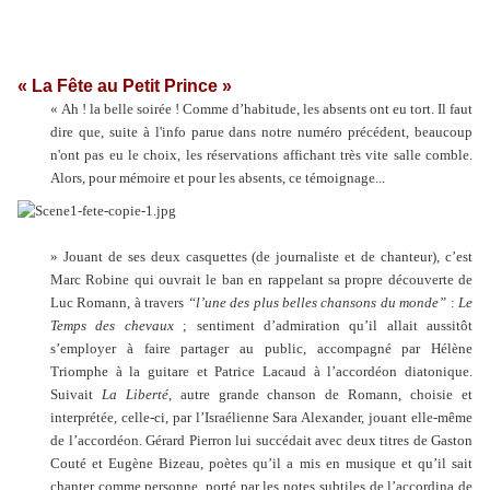
« La Fête au Petit Prince »
« Ah ! la belle soirée ! Comme d’habitude, les absents ont eu tort. Il faut
dire que, suite à l'info parue dans notre numéro précédent, beaucoup
n'ont pas eu le choix, les réservations affichant très vite salle comble.
Alors, pour mémoire et pour les absents, ce témoignage...
» Jouant de ses deux casquettes (de journaliste et de chanteur), c’est
Marc Robine qui ouvrait le ban en rappelant sa propre découverte de
Luc Romann, à travers
“l’une des plus belles chansons du monde”
:
Le
Temps des chevaux
; sentiment d’admiration qu’il allait aussitôt
s’employer à faire partager au public, accompagné par Hélène
Triomphe à la guitare et Patrice Lacaud à l’accordéon diatonique.
Suivait
La Liberté
, autre grande chanson de Romann, choisie et
interprétée, celle-ci, par l’Israélienne Sara Alexander, jouant elle-même
de l’accordéon. Gérard Pierron lui succédait avec deux titres de Gaston
Couté et Eugène Bizeau, poètes qu’il a mis en musique et qu’il sait
chanter comme personne, porté par les notes subtiles de l’accordina de