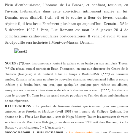
Plein d’enthousiasme, l’homme de La Braoze, et confiant, toujours, en
l’avenir. Inébranlable dans cette conviction intimement ancrée en lui.
Demain, nous disait-il, l’œil vif et le sourire à fleur de lèvres, demain,
répétait-il, il fera beau. Forcément plus beau qu’aujourd’hui. Demain... Né le
5 décembre 1937 à Paris, Luc Romann est mort le 6 janvier 2014 de
complications cardio-vasculaires post-opératoires. Il venait d’avoir 76 ans.
Sa dépouille sera incinérée à Mont-de-Marsan. Demain.
NOTES :
(*)Deux instrumentaux joués à la guitare et au banjo par son ami Jack Treese.
(**)Un réseau auquel participait Brian Thompson, en tant que directeur du Centre de la
chanson (française) et du festival L’Air du temps à Boston-USA. (***)Ces dernières
années, Romann m’adressa nombre de nouvelles chansons, toujours aussi belles et encore
inédites ; il faudra bien, un jour, que quelqu’un quelque part réédite ses albums,
enregistre ses nouveaux titres et/ou se décide à le chanter sur scène… (****)Une chanson
dont le groupe Tri Yann fera un grand succès populaire et l’un des titres emblématiques
de son répertoire.
ILLUSTRATIONS :
Le portrait de Romann dessiné spécialement pour son premier
entretien avec
Paroles et Musique
(avril 1981) est l’œuvre de Philippe Quinton. Les
photos de la « Fête à Luc Romann » sont de Hugo Miserey. Toutes les autres sont de votre
serviteur ou de Mauricette Hidalgo, prises dans les années 1980 soit chez Romann, à « La
Braoze », soit chez nous, à « L’Araucaria ».
DISCOGRAPHIE & BIBLIOGRAPHIE :
La discographie
de Luc Romann est