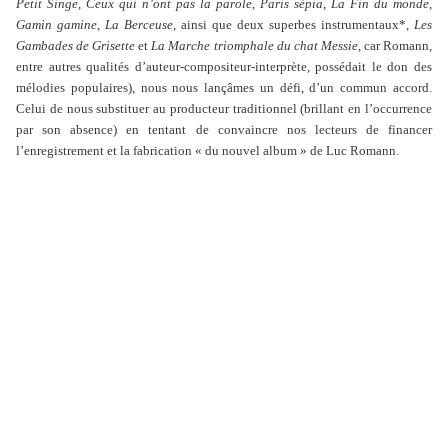
Petit Singe
,
Ceux qui n’ont pas la parole
,
Paris sépia
,
La Fin du monde
,
Gamin gamine
,
La Berceuse
, ainsi que deux superbes instrumentaux*,
Les
Gambades de Grisette
et
La Marche triomphale du chat Messie
, car Romann,
entre autres qualités d’auteur-compositeur-interprète, possédait le don des
mélodies populaires), nous nous lançâmes un défi, d’un commun accord.
Celui de nous substituer au producteur traditionnel (brillant en l’occurrence
par son absence) en tentant de convaincre nos lecteurs de financer
l’enregistrement et la fabrication « du nouvel album » de Luc Romann.