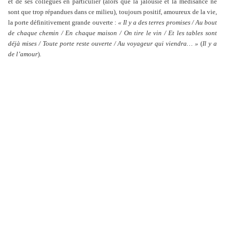
et de ses collègues en particulier (alors que la jalousie et la médisance ne
sont que trop répandues dans ce milieu), toujours positif, amoureux de la vie,
la porte définitivement grande ouverte :
« Il y a des terres promises / Au bout
de chaque chemin / En chaque maison / On tire le vin / Et les tables sont
déjà mises / Toute porte reste ouverte / Au voyageur qui viendra… »
(
Il y a
de l’amour
).