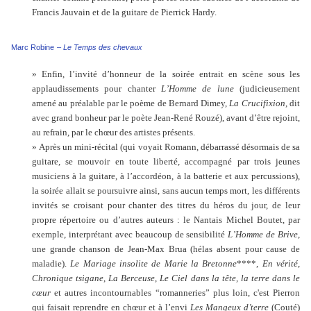
Francis Jauvain et de la guitare de Pierrick Hardy.
Marc Robine
– Le Temps des chevaux
» Enfin, l’invité d’honneur de la soirée entrait en scène sous les
applaudissements pour chanter
L’Homme de lune
(judicieusement
amené au préalable par le poème de Bernard Dimey,
La Crucifixion
, dit
avec grand bonheur par le poète Jean-René Rouzé), avant d’être rejoint,
au refrain, par le chœur des artistes présents.
» Après un mini-récital (qui voyait Romann, débarrassé désormais de sa
guitare, se mouvoir en toute liberté, accompagné par trois jeunes
musiciens à la guitare, à l’accordéon, à la batterie et aux percussions),
la soirée allait se poursuivre ainsi, sans aucun temps mort, les différents
invités se croisant pour chanter des titres du héros du jour, de leur
propre répertoire ou d’autres auteurs : le Nantais Michel Boutet, par
exemple, interprétant avec beaucoup de sensibilité
L’Homme de Brive
,
une grande chanson de Jean-Max Brua (hélas absent pour cause de
maladie).
Le Mariage insolite de Marie la Bretonne
****,
En vérité
,
Chronique tsigane
,
La Berceuse
,
Le Ciel dans la tête, la terre dans le
cœur
et autres incontournables “romanneries” plus loin, c'est Pierron
qui faisait reprendre en chœur et à l’envi
Les Mangeux d’terre
(Couté)