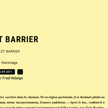
T BARRIER
CET BARRIER
Hommage
5.09.2011
…
r Fred Hidalgo
 carrière dans la chanson. Né en région parisienne, il se destinait plutôt au
urtant, même inconsciemment, d’autres ambitions.
« Après le bac,
confiait-il à
e a tout de même consenti à m’emmener voir Félix Leclerc aux Trois Baudets.