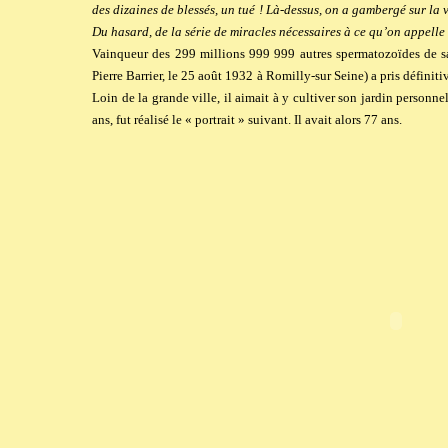
des dizaines de blessés, un tué ! Là-dessus, on a gambergé sur la 
Du hasard, de la série de miracles nécessaires à ce qu’on appell
Vainqueur des 299 millions 999 999 autres spermatozoïdes de sa
Pierre Barrier
, le 25 août 1932 à Romilly-sur Seine
) a pris défini
Loin de la grande ville, il aimait à y cultiver son jardin personn
ans, fut réalisé le « portrait » suivant. Il avait alors 77 ans.