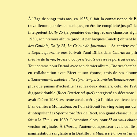
À l’âge de vingt-trois ans, en 1955, il fait la connaissance de
B
travailleront, paroles et musiques, en étroite complicité jusqu'à l
interprètent
Dolly 25
(la première des vingt et une chansons signé
1958, son premier album (produit par Jacques Canetti) obtient le
des Gaulois
,
Dolly 25
,
Le Crieur de journaux
… Sa carrière est 
« Depuis quarante ans
, écrivait l’ami Dillaz dans
Chorus
au pri
théâtre de la vie, brosse à coups d’éclats de rire le portrait de not
Tout comme pour Darnal avec son dernier album,
Chorus
chercha 
en collaboration avec Ricet et son épouse, trois de ses albu
L’Enterrement
,
Isabelle v’là l’printemps
,
Stanislas/Rendez-vous
,
plus que jamais d’actualité !) et les deux derniers, celui de 199
digipack double (
Ricet Barrier tel quel
) enregistré en décembre 
avait fêté en 1988 ses trente ans de métier, à l’initiative, tiens tie
L’an dernier à Montauban, où l’on célébrait les vingt-cinq ans du
d’interpréter
Les Spermatozoïdes
de Ricet, son grand classique, u
fait « la Fête » en 1989. L’occasion alors, pour
Si ça vous chant
version originale
.
À
Chorus
, l’auteur-compositeur avait confié
manifestation sanglante à la Bastille :
« Maurice Fanon est arrivé