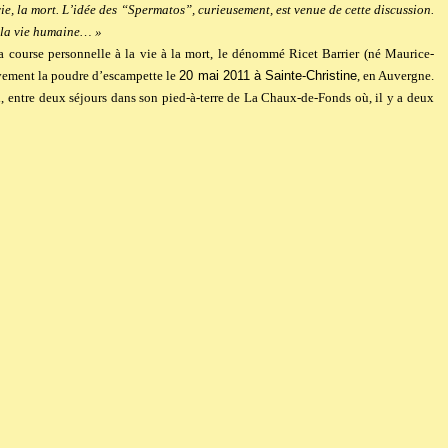
vie, la mort. L’idée des “Spermatos”, curieusement, est venue de cette discussion.
e la vie humaine… »
 course personnelle à la vie à la mort, le dénommé Ricet Barrier (né
Maurice-
tivement la poudre d’escampette le
20
mai
2011
à
Sainte-Christine
, en Auvergne.
el, entre deux séjours dans son pied-à-terre de La Chaux-de-Fonds où, il y a deux