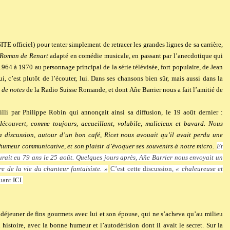
SITE
officiel) pour tenter simplement de retracer les grandes lignes de sa carrière,
Roman de Renart
adapté en comédie musicale, en passant par l’anecdotique qui
1964 à 1970 au personnage principal de la série télévisée, fort populaire, de Jean
, c’est plutôt de l’écouter, lui. Dans ses chansons bien sûr, mais aussi dans la
 de notes
de la Radio Suisse Romande, et dont Añe Barrier nous a fait l’amitié de
lli par Philippe Robin qui annonçait ainsi sa diffusion, le 19 août dernier :
écouvert, comme toujours, accueillant, volubile, malicieux et bavard. Nous
a discussion, autour d’un bon café, Ricet nous avouait qu’il avait perdu une
humeur communicative, et son plaisir d’évoquer ses souvenirs à notre micro.
Et
 aurait eu 79 ans le 25 août. Quelques jours après, Añe Barrier nous envoyait un
e de la vie du chanteur fantaisiste. »
C’est cette discussion,
« chaleureuse et
quant
ICI
.
n déjeuner de fins gourmets avec lui et son épouse, qui ne s’acheva qu’au milieu
histoire, avec la bonne humeur et l’autodérision dont il avait le secret. Sur la