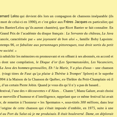
ernard Lelou
qui devient dès lors un compagnon de chansons inséparable (ils
a mort de celui-ci en 1990), et c’est grâce aux
Frères Jacques
en particulier, qui
es Barrier/Lelou qu’ils auront chantées), que Ricet Barrier se fait connaître. En
 Grand Prix de l’académie du disque français :
La Servante du château
,
La Java
lancée, caractérisée par
« une joyeuseté de bon aloi »
, famille Boby Lapointe.
ntemps 96,
ce fabuliste aux personnages pittoresques, tout droit sortis du petit
re société. »
à rafraîchir les mémoires en promouvant et en offrant à ses abonnés, en accord et
ms dont une compilation,
le Disque d’or
(
Les Spermatozoïdes
,
Les Vacanciers
,
La Java des hommes-grenouilles
,
Eh ! la Marie
,
Y a plus d’sous
– une chanson
1 (vingt titres de
Faut qu’ça plaise à Thérèse
à
Trompet’ Spleen
) et le superbe
1994 à la Maison de la Chanson de Québec, ex-Théâtre du Petit-Champlain où il
ns, d’un certain Pierre Jobin. Quand je vous dis qu’il n’y a pas de hasard...
 festival, l’une des « découvertes » d’Alors… Chante !, Manu Galure, avait choisi
ne merveille d’humour et d’intelligence, rappelant que ce même festival lui avait
e
, de remettre à l’honneur « les Spermatos », sous-titrés
300 millions
, dans leur
 l’origine de cette chanson qui s’était imposée d’emblée, en 1975, suite à une
 au Port du Salut où je me produisais. Il était bouleversé. Dame, on déplorait