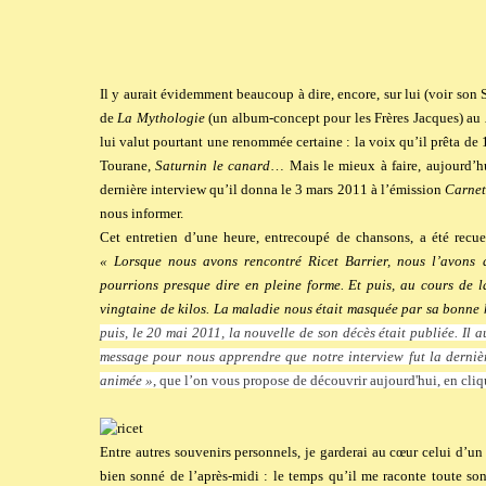
Il y aurait évidemment beaucoup à dire, encore, sur lui (voir son
de
La Mythologie
(un album-concept pour les Frères Jacques) au
lui valut pourtant une renommée certaine : la voix qu’il prêta de 
Tourane,
Saturnin le canard
… Mais le mieux à faire, aujourd’hui
dernière interview qu’il donna le 3 mars 2011 à l’émission
Carnet
nous informer.
Cet entretien d’une heure, entrecoupé de chansons, a été recuei
« Lorsque nous avons rencontré Ricet Barrier, nous l’avons d
pourrions presque dire en pleine forme. Et puis, au cours de l
vingtaine de kilos. La maladie nous était masquée par sa bonne 
puis, le 20 mai 2011, la nouvelle de son décès était publiée. Il
message pour nous apprendre que notre interview fut la dernièr
animée »
, que l’on vous propose de découvrir aujourd'hui, en cli
Entre autres souvenirs personnels, je garderai au cœur celui d’u
bien sonné de l’après-midi : le temps qu’il me raconte toute son 