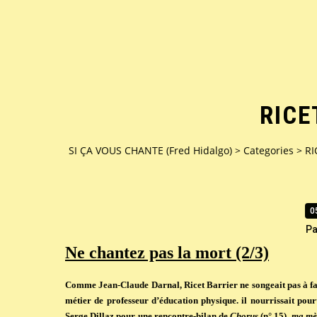
RICE
SI ÇA VOUS CHANTE (Fred Hidalgo)
>
Categories
>
RI
0
Pa
Ne chantez pas la mort (2/3)
Comme Jean-Claude Darnal, Ricet Barrier ne songeait pas à faire
métier de professeur d’éducation physique. il nourrissait po
Serge Dillaz pour une rencontre-bilan de
Chorus
(n° 15),
ma mèr