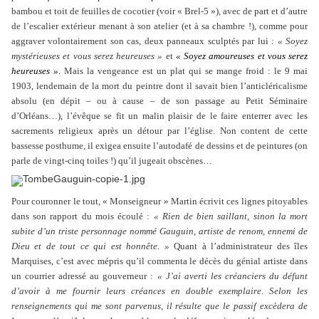
bambou et toit de feuilles de cocotier (voir « Brel-5 »), avec de part et d’autre
de l’escalier extérieur menant à son atelier (et à sa chambre !), comme pour
aggraver volontairement son cas, deux panneaux sculptés par lui :
« Soyez
mystérieuses et vous serez heureuses »
et
« Soyez amoureuses et vous serez
heureuses »
.
Mais la vengeance est un plat qui se mange froid : le 9 mai
1903, lendemain de la mort du peintre dont il savait bien l’anticléricalisme
absolu (en dépit – ou à cause – de son passage au Petit Séminaire
d’Orléans…), l’évêque se fit un malin plaisir de le faire enterrer avec les
sacrements religieux après un détour par l’église. Non content de cette
bassesse posthume, il exigea ensuite l’autodafé de dessins et de peintures (on
parle de vingt-cinq toiles !) qu’il jugeait obscènes…
Pour couronner le tout, « Monseigneur » Martin écrivit ces lignes pitoyables
dans son rapport du mois écoulé :
« Rien de bien saillant, sinon la mort
subite d’un triste personnage nommé Gauguin, artiste de renom, ennemi de
Dieu et de tout ce qui est honnête. »
Quant à l’administrateur des îles
Marquises, c’est avec mépris qu’il commenta le décès du génial artiste dans
un courrier adressé au gouverneur :
« J’ai averti les créanciers du défunt
d’avoir à me fournir leurs créances en double exemplaire. Selon les
renseignements qui me sont parvenus, il résulte que le passif excèdera de