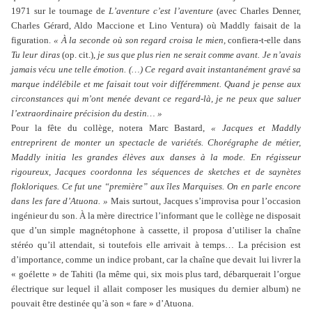
1971 sur le tournage de
L’aventure c’est l’aventure
(avec Charles Denner,
Charles Gérard, Aldo Maccione et Lino Ventura) où Maddly faisait de la
figuration.
« À la seconde où son regard croisa le mien,
confiera-t-elle dans
Tu leur diras
(op. cit.),
je sus que plus rien ne serait comme avant. Je n’avais
jamais vécu une telle émotion. (…) Ce regard avait instantanément gravé sa
marque indélébile et me faisait tout voir différemment. Quand je pense aux
circonstances qui m’ont menée devant ce regard-là, je ne peux que saluer
l’extraordinaire précision du destin… »
Pour la fête du collège, notera Marc Bastard,
« Jacques et Maddly
entreprirent de monter un spectacle de variétés. Chorégraphe de métier,
Maddly initia les grandes élèves aux danses à la mode. En régisseur
rigoureux, Jacques coordonna les séquences de sketches et de saynètes
flokloriques. Ce fut une “première” aux îles Marquises. On en parle encore
dans les fare d’Atuona. »
Mais surtout, Jacques s’improvisa pour l’occasion
ingénieur du son. À la mère directrice l’informant que le collège ne disposait
que d’un simple magnétophone à cassette, il proposa d’utiliser la chaîne
stéréo qu’il attendait, si toutefois elle arrivait à temps… La précision est
d’importance, comme un indice probant, car la chaîne que devait lui livrer la
« goélette » de Tahiti (la même qui, six mois plus tard, débarquerait l’orgue
électrique sur lequel il allait composer les musiques du dernier album) ne
pouvait être destinée qu’à son « fare » d’Atuona.