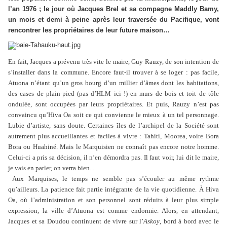
l’an 1976 ; le jour où Jacques Brel et sa compagne Maddly Bamy,
un mois et demi à peine après leur traversée du Pacifique, vont
rencontrer les propriétaires de leur future maison…
En fait, Jacques a prévenu très vite le maire, Guy Rauzy, de son intention de
s’installer dans la commune. Encore faut-il trouver à se loger : pas facile,
Atuona n’étant qu’un gros bourg d’un millier d’âmes dont les habitations,
des cases de plain-pied (pas d’HLM ici !) en murs de bois et toit de tôle
ondulée, sont occupées par leurs propriétaires. Et puis, Rauzy n’est pas
convaincu qu’Hiva Oa soit ce qui convienne le mieux à un tel personnage.
Lubie d’artiste, sans doute. Certaines îles de l’archipel de la Société sont
autrement plus accueillantes et faciles à vivre : Tahiti, Moorea, voire Bora
Bora ou Huahiné. Mais le Marquisien ne connaît pas encore notre homme.
Celui-ci a pris sa décision, il n’en démordra pas. Il faut voir, lui dit le maire,
je vais en parler, on verra bien...
Aux Marquises, le temps ne semble pas s’écouler au même rythme
qu’ailleurs. La patience fait partie intégrante de la vie quotidienne. À Hiva
Oa, où l’administration et son personnel sont réduits à leur plus simple
expression, la ville d’Atuona est comme endormie. Alors, en attendant,
Jacques et sa Doudou continuent de vivre sur l’
Askoy
, bord à bord avec le