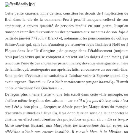
Cette petite causerie, mine de rien, constitua les débuts de l’implication de
Brel dans la vie de la commune. Peu à peu, il marquera celle-ci de son
empreinte, à travers quantité de services rendus en tout genre. Jusqu’au
transport inter-îles du courrier ou des personnes aux manettes de son
Jojo
à
partir de janvier 77 (voir « Brel-3 »), notamment les pensionnaires du collège
Sainte-Anne qui, sans lui, n’auraient pu retrouver leurs familles à Noël ou à
Pâques dans leur île d’origine ; de passage dans l’établissement (toujours
tenu par les sœurs qui se comptent à présent sur les doigts d’une main), j’ai
rencontré l’une de ces anciennes pensionnaires, devenue enseignante et mère
de famille, qui, trente-quatre ans après les faits,
en conserve un souvenir ému.
S
ans parler d’évacuations sanitaires à Taiohae voire à Papeete quand il y
avait urgence. Bastard :
« Ce n’était certainement pas par hasard qu’il avait
choisi d’incarner Don Quichotte ! »
De façon plus « terre à terre », une fois établi dans cette ville assoupie, où
s’efface même le rythme des saisons – car
« s’il n’y a pas d’hiver, cela n’est
pas l’été »
non plus –, Jacques se désole pour les Marquisiens du manque
d’activités culturelles à Hiva Oa. Il va donc faire en sorte de leur apporter le
cinéma, en effectuant lui-même des projections en plein air :
« En ce temps-
là,
se souvient Bastard,
aux Marquises, les distractions étaient rares. La
télévision n’était pas encore installée. Il y avait bien, à la Mission, un