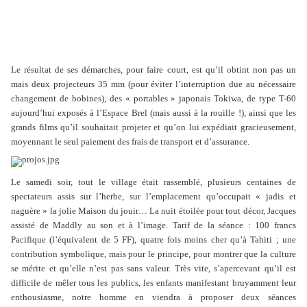
Le résultat de ses démarches, pour faire court, est qu’il obtint non pas un
mais deux projecteurs 35 mm (pour éviter l’interruption due au nécessaire
changement de bobines), des « portables » japonais Tokiwa, de type T-60
aujourd’hui exposés à l’Espace Brel (mais aussi à la rouille !), ainsi que les
grands films qu’il souhaitait projeter et qu’on lui expédiait gracieusement,
moyennant le seul paiement des frais de transport et d’assurance.
Le samedi soir, tout le village était rassemblé, plusieurs centaines de
spectateurs assis sur l’herbe, sur l’emplacement qu’occupait « jadis et
naguère » la jolie Maison du jouir… La nuit étoilée pour tout décor, Jacques
assisté de Maddly au son et à l’image. Tarif de la séance : 100 francs
Pacifique (l’équivalent de 5 FF), quatre fois moins cher qu’à Tahiti ; une
contribution symbolique, mais pour le principe, pour montrer que la culture
se mérite et qu’elle n’est pas sans valeur. Très vite, s’apercevant qu’il est
difficile de mêler tous les publics, les enfants manifestant bruyamment leur
enthousiasme, notre homme en viendra à proposer deux séances