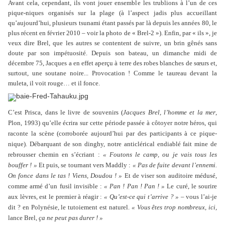
Avant cela, cependant, ils vont jouer ensemble les trublions à l’un de ces
pique-niques organisés sur la plage (à l’aspect jadis plus accueillant
qu’aujourd’hui, plusieurs tsunami étant passés par là depuis les années 80, le
plus récent en février 2010 – voir la photo de « Brel-2 »). Enfin, par « ils », je
veux dire Brel, que les autres se contentent de suivre, un brin gênés sans
doute par son impétuosité. Depuis son bateau, un dimanche midi de
décembre 75, Jacques a en effet aperçu à terre des robes blanches de sœurs et,
surtout, une soutane noire... Provocation ! Comme le taureau devant la
muleta, il voit rouge… et il fonce.
C’est Prisca, dans le livre de souvenirs (
Jacques Brel, l’homme et la mer
,
Plon, 1993) qu’elle écrira sur cette période passée à côtoyer notre héros, qui
raconte la scène (corroborée aujourd’hui par des participants à ce pique-
nique). Débarquant de son dinghy, notre anticlérical endiablé fait mine de
rebrousser chemin en s’écriant :
« Foutons le camp, ou je vais tous les
bouffer ! »
Et puis, se tournant vers Maddly :
« Pas de fuite devant l’ennemi.
On fonce dans le tas ! Viens, Doudou ! »
Et de viser son auditoire médusé,
comme armé d’un fusil invisible :
« Pan ! Pan ! Pan ! »
Le curé, le sourire
aux lèvres, est le premier à réagir :
« Qu’est-ce qui t’arrive ? »
– vous l’ai-je
dit ? en Polynésie, le tutoiement est naturel.
« Vous êtes trop nombreux, ici,
lance Brel,
ça ne peut pas durer ! »