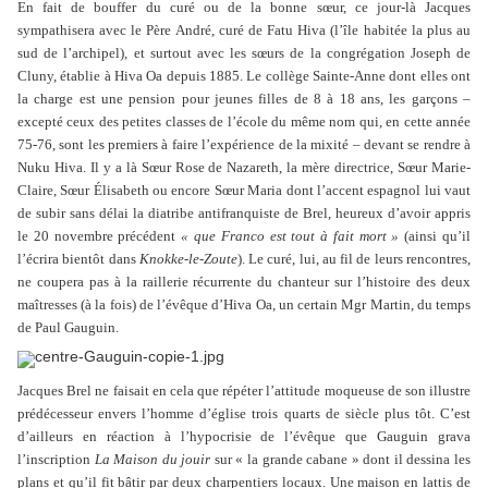
En fait de bouffer du curé ou de la bonne sœur, ce jour-là Jacques
sympathisera avec le Père André, curé de Fatu Hiva (l’île habitée la plus au
sud de l’archipel), et surtout avec les sœurs de la congrégation Joseph de
Cluny, établie à Hiva Oa depuis 1885. Le collège Sainte-Anne dont elles ont
la charge est une pension pour jeunes filles de 8 à 18 ans, les garçons –
excepté ceux des petites classes de l’école du même nom qui, en cette année
75-76, sont les premiers à faire l’expérience de la mixité – devant se rendre à
Nuku Hiva. Il y a là Sœur Rose de Nazareth, la mère directrice, Sœur Marie-
Claire, Sœur Élisabeth ou encore Sœur Maria dont l’accent espagnol lui vaut
de subir sans délai la diatribe antifranquiste de Brel, heureux d’avoir appris
le 20 novembre précédent
« que Franco est tout à fait mort »
(ainsi qu’il
l’écrira bientôt dans
Knokke-le-Zoute
). Le curé, lui, au fil de leurs rencontres,
ne coupera pas à la raillerie récurrente du chanteur sur l’histoire des deux
maîtresses (à la fois) de l’évêque d’Hiva Oa, un certain Mgr Martin, du temps
de Paul Gauguin.
Jacques Brel ne faisait en cela que répéter l’attitude moqueuse de son illustre
prédécesseur envers l’homme d’église trois quarts de siècle plus tôt. C’est
d’ailleurs en réaction à l’hypocrisie de l’évêque que Gauguin grava
l’inscription
La Maison du jouir
sur « la grande cabane » dont il dessina les
plans et qu’il fit bâtir par deux charpentiers locaux. Une maison en lattis de