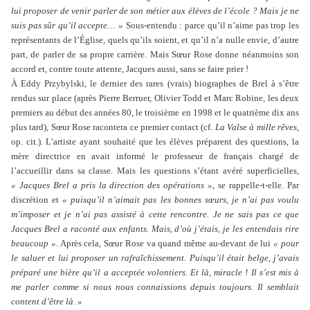
lui proposer de venir parler de son métier aux élèves de l’école ? Mais je ne
suis pas sûr qu’il accepte… »
Sous-entendu : parce qu’il n’aime pas trop les
représentants de l’Église, quels qu’ils soient, et qu’il n’a nulle envie, d’autre
part, de parler de sa propre carrière. Mais Sœur Rose donne néanmoins son
accord et, contre toute attente, Jacques aussi, sans se faire prier !
À Eddy Przybylski, le dernier des rares (vrais) biographes de Brel à s’être
rendus sur place (après Pierre Berruer, Olivier Todd et Marc Robine, les deux
premiers au début des années 80, le troisième en 1998 et le quatrième dix ans
plus tard), Sœur Rose racontera ce premier contact (cf.
La Valse à mille rêves
,
op. cit.). L’artiste ayant souhaité que les élèves préparent des questions, la
mère directrice en avait informé le professeur de français chargé de
l’accueillir dans sa classe. Mais les questions s’étant avéré superficielles,
« Jacques Brel a pris la direction des opérations »
, se rappelle-t-elle. Par
discrétion et
« puisqu’il n’aimait pas les bonnes sœurs, je n’ai pas voulu
m’imposer et je n’ai pas assisté à cette rencontre. Je ne sais pas ce que
Jacques Brel a raconté aux enfants. Mais, d’où j’étais, je les entendais rire
beaucoup »
. Après cela, Sœur Rose va quand même au-devant de lui
« pour
le saluer et lui proposer un rafraîchissement. Puisqu’il était belge, j’avais
préparé une bière qu’il a acceptée volontiers. Et là, miracle ! Il s’est mis à
me parler comme si nous nous connaissions depuis toujours. Il semblait
content d’être là. »