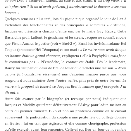
de bon Dieu ?
lâche-t-il, furieux, au curé et aux sœurs.
Il est trop vieux ? Il
voit plus rien ? Si on m’avait prévenu, j’aurais emmené le docteur avec mon
bateau. »
Quelques semaines plus tard, lors du pique-nique organisé le jour de l’an à
l’attention des fonctionnaires et des principales « sommités » d’Atuona,
Jacques est présenté à chacun d’entre eux par le maire Guy Rauzy. Outre
Bastard, le prof, Laffont, le gendarme, et les sœurs, Jacques ne connaît encore
que Fiston Amaru, le postier (voir « Brel-2 »). Parmi les invités, madame Hei
Teupua (prononcer Héi Téoupoua) et son mari :
« Le maire nous avait dit que
cet homme était un grand chanteur,
expliquera-t-elle à Przybylski,
mais je ne
le connaissais pas. »
N’empêche, le contact est établi. Dès le lendemain,
Rauzy lui fait part du désir de Brel de louer ou d’acheter une maison.
« Nous
avions fait construire récemment une deuxième maison parce que nous
songions à nous installer dans l’autre vallée, plus près de notre travail. Le
maire m’a proposé de louer à ce Jacques Brel la maison que j’occupais. J’ai
dit oui. »
Autre fait avancé par le biographe (et recoupé par nous) indiquant que
Jacques et Maddly quittèrent définitivement l’
Askoy
pour ladite maison au
cours du premier trimestre 1976 et non au printemps comme on le croyait
auparavant : la participation du couple à une petite fête du collège donnée
en février ; lui en tant que régisseur et elle comme chorégraphe, profession
qu’elle exerçait avant leur rencontre. Celle-ci eut lieu un jour de novembre