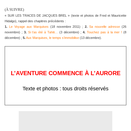
(À SUIVRE)
« SUR LES TRACES DE JACQUES BREL » (texte et photos de Fred et Mauricette
Hidalgo), rappel des chapitres précédents :
1.
Le Voyage aux Marquises
(18 novembre 2011) ;
2.
Sa nouvelle adresse
(26
novembre) ;
3.
Si t’as été à Tahiti…
(3 décembre) ;
4.
Touchez pas à la mer !
(8
décembre) ;
5.
Aux Marquises, le temps s’immobilise
(13 décembre).
L’AVENTURE COMMENCE À L’AURORE
Texte et photos : tous droits réservés