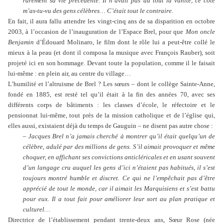
rarement sa vie précédente. Il n’avait pas du tout la vanité, ce côté
m’as-tu-vu des gens célèbres… C’était tout le contraire.
En fait, il aura fallu attendre les vingt-cinq ans de sa disparition en octobre
2003, à l’occasion de l’inauguration de l’Espace Brel, pour que
Mon oncle
Benjamin
d’Édouard Molinaro, le film dont le rôle lui a peut-être collé le
mieux à la peau (et dont il composa la musique avec François Rauber), soit
projeté ici en son hommage. Devant toute la population, comme il le faisait
lui-même : en plein air, au centre du village…
L’humilité et l’altruisme de Brel ? Les sœurs – dont le collège Sainte-Anne,
fondé en 1885, est resté tel qu’il était à la fin des années 70, avec ses
différents corps de bâtiments : les classes d’école, le réfectoire et le
pensionnat lui-même, tout près de la mission catholique et de l’église qui,
elles aussi, existaient déjà du temps de Gauguin – ne disent pas autre chose :
– Jacques Brel n’a jamais cherché à montrer qu’il était quelqu’un de
célèbre, adulé par des millions de gens. S’il aimait provoquer et même
choquer, en affichant ses convictions anticléricales et en usant souvent
d’un langage cru auquel les gens d’ici n’étaient pas habitués, il s’est
toujours montré humble et discret. Ce qui ne l’empêchait pas d’être
apprécié de tout le monde, car il aimait les Marquisiens et s’est battu
pour eux. Il a tout fait pour améliorer leur sort au plan pratique et
culturel…
Directrice de l’établissement pendant trente-deux ans, Sœur Rose (née