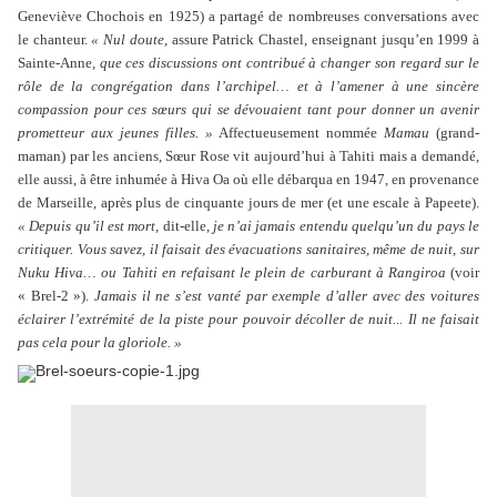
Geneviève Chochois en 1925) a partagé de nombreuses conversations avec
le chanteur.
« Nul doute
, assure Patrick Chastel, enseignant jusqu’en 1999 à
Sainte-Anne,
que ces discussions ont contribué à changer son regard sur le
rôle de la congrégation dans l’archipel… et à l’amener à une sincère
compassion pour ces sœurs qui se dévouaient tant pour donner un avenir
prometteur aux jeunes filles. »
Affectueusement nommée
Mamau
(grand-
maman) par les anciens, Sœur Rose vit aujourd’hui à Tahiti mais a demandé,
elle aussi, à être inhumée à Hiva Oa où elle débarqua en 1947, en provenance
de Marseille, après plus de cinquante jours de mer (et une escale à Papeete).
« Depuis qu’il est mort,
dit-elle,
je n’ai jamais entendu quelqu’un du pays le
critiquer. Vous savez, il faisait des évacuations sanitaires, même de nuit, sur
Nuku Hiva… ou Tahiti en refaisant le plein de carburant à Rangiroa
(voir
« Brel-2 »).
Jamais il ne s’est vanté par exemple d’aller avec des voitures
éclairer l’extrémité de la piste pour pouvoir décoller de nuit... Il ne faisait
pas cela pour la gloriole. »