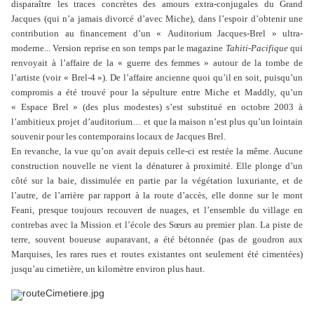
disparaître les traces concrètes des amours extra-conjugales du Grand
Jacques (qui n’a jamais divorcé d’avec Miche), dans l’espoir d’obtenir une
contribution au financement d’un « Auditorium Jacques-Brel » ultra-
moderne... Version reprise en son temps par le magazine
Tahiti-Pacifique
qui
renvoyait à l’affaire de la « guerre des femmes » autour de la tombe de
l’artiste (voir « Brel-4 »). De l’affaire ancienne quoi qu’il en soit, puisqu’un
compromis a été trouvé pour la sépulture entre Miche et Maddly, qu’un
« Espace Brel » (des plus modestes) s’est substitué en octobre 2003 à
l’ambitieux projet d’auditorium… et que la maison n’est plus qu’un lointain
souvenir pour les contemporains locaux de Jacques Brel.
En revanche, la vue qu’on avait depuis celle-ci est restée la même. Aucune
construction nouvelle ne vient la dénaturer à proximité. Elle plonge d’un
côté sur la baie, dissimulée en partie par la végétation luxuriante, et de
l’autre, de l’arrière par rapport à la route d’accès, elle donne sur le mont
Feani, presque toujours recouvert de nuages, et l’ensemble du village en
contrebas avec la Mission et l’école des Sœurs au premier plan. La piste de
terre, souvent boueuse auparavant, a été bétonnée (pas de goudron aux
Marquises, les rares rues et routes existantes ont seulement été cimentées)
jusqu’au cimetière, un kilomètre environ plus haut.