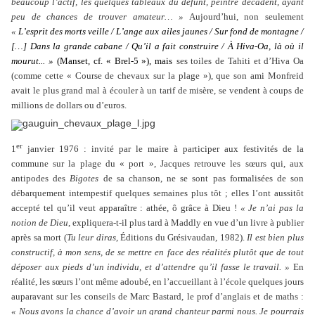
beaucoup l’actif, les quelques tableaux du défunt, peintre décadent, ayant
peu de chances de trouver amateur… »
Aujourd’hui, non seulement
«
L’esprit des morts veille / L’ange aux ailes jaunes / Sur fond de montagne /
[…] Dans la grande cabane / Qu’il a fait construire / À Hiva-Oa, là où il
mourut... »
(Manset, cf. « Brel-5 »), mais
ses toiles de Tahiti et d’Hiva Oa
(comme cette « Course de chevaux sur la plage »), que son ami Monfreid
avait le plus grand mal à écouler à un tarif de misère, se vendent à coups de
millions de dollars ou d’euros.
er
1
janvier 1976 : invité par le maire à participer aux festivités de la
commune sur la plage du « port », Jacques retrouve les sœurs qui, aux
antipodes des
Bigotes
de sa chanson, ne se sont pas formalisées de son
débarquement intempestif quelques semaines plus tôt ; elles l’ont aussitôt
accepté tel qu’il veut apparaître : athée, ô grâce à Dieu !
« Je n’ai pas la
notion de Dieu
, expliquera-t-il plus tard à Maddly en vue d’un livre à publier
après sa mort (
Tu leur diras
, Éditions du Grésivaudan, 1982).
Il est bien plus
constructif, à mon sens, de se mettre en face des réalités plutôt que de tout
déposer aux pieds d’un individu, et d’attendre qu’il fasse le travail. »
En
réalité, les sœurs l’ont même adoubé, en l’accueillant à l’école quelques jours
auparavant sur les conseils de Marc Bastard, le prof d’anglais et de maths :
« Nous avons la chance d’avoir un grand chanteur parmi nous. Je pourrais