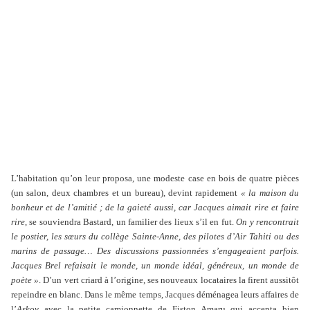
L’habitation qu’on leur proposa, une modeste case en bois de quatre pièces
(un salon, deux chambres et un bureau), devint rapidement
« la maison du
bonheur et de l’amitié ; de la gaieté aussi, car Jacques aimait rire et faire
rire
, se souviendra Bastard, un familier des lieux s’il en fut.
On y rencontrait
le postier, les sœurs du collège Sainte-Anne, des pilotes d’Air Tahiti ou des
marins de passage… Des discussions passionnées s’engageaient parfois.
Jacques Brel refaisait le monde, un monde idéal, généreux, un monde de
poète »
. D’un vert criard à l’origine, ses nouveaux locataires la firent aussitôt
repeindre en blanc. Dans le même temps, Jacques déménagea leurs affaires de
l’
Askoy
avec la petite camionnette de Fiston Amaru qui accepta bien