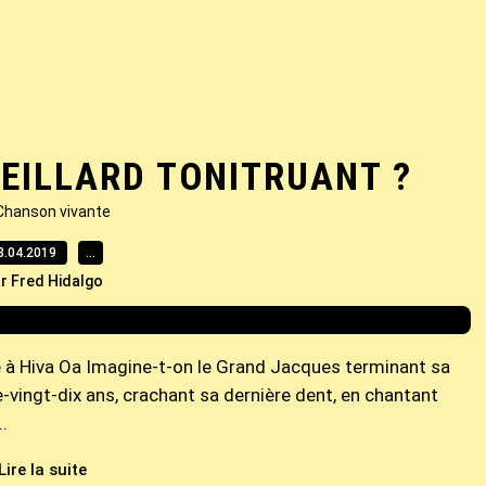
IEILLARD TONITRUANT ?
Chanson vivante
8.04.2019
…
r Fred Hidalgo
te à Hiva Oa Imagine-t-on le Grand Jacques terminant sa
re-vingt-dix ans, crachant sa dernière dent, en chantant
.
Lire la suite