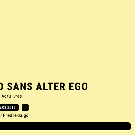
 SANS ALTER EGO
Actu livres
6.03.2019
…
r Fred Hidalgo